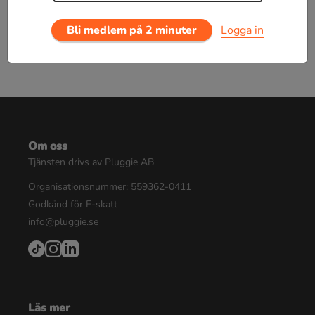
Bli medlem på 2 minuter
Logga in
Om oss
Tjänsten drivs av Pluggie AB
Organisationsnummer: 559362-0411
Godkänd för F-skatt
info@pluggie.se
Läs mer