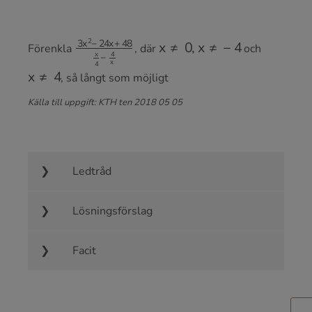
3
x
2
−
24
x
+
48
x
x
4
≠
−
0
4
,
x
x
≠
−
4
Förenkla
, där
och
x
≠
4
, så långt som möjligt
Källa till uppgift: KTH ten 2018 05 05
Ledtråd
Lösningsförslag
Facit