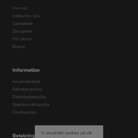
Om oss
Jobba hos oss
Samarbete
Disclaimer
För skolor
Klarna
Information
Användaravtal
Sekretesspolicy
Dataskyddspolicy
Upphovsrättspolicy
Cookiepolicy
Vi använder cookies på vår
Betalningsalternativ