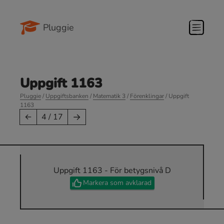
Pluggie
Uppgift 1163
Pluggie
/
Uppgiftsbanken
/
Matematik 3
/
Förenklingar
/ Uppgift
1163
→
←
4 / 17
Uppgift 1163 - För betygsnivå D
Markera som avklarad