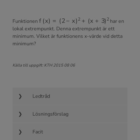
f
(
x
)
=
(
2
−
x
)
2
+
(
x
+
3
)
2
Funktionen
har en
lokal extrempunkt. Denna extrempunkt är ett
minimum. Vilket är funktionens x-värde vid detta
minimum?
Källa till uppgift: KTH 2015 08 06
Ledtråd
Lösningsförslag
Facit