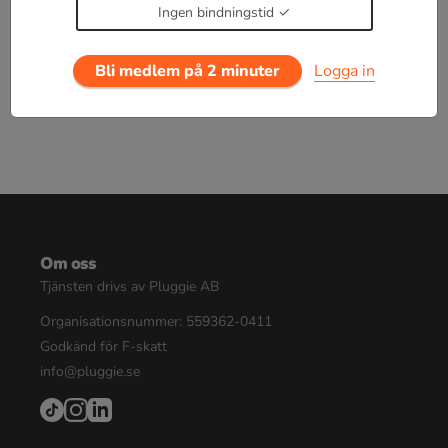
Ingen bindningstid
Logga in
eller
Bli medlem nu
Bli medlem på 2 minuter
Logga in
Om oss
Tjänsten drivs av Pluggie AB
Organisationsnummer: 559362-0411
Godkänd för F-skatt
info@pluggie.se