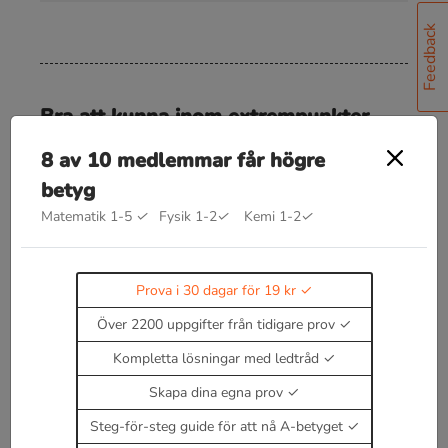
Feedback
Bra att kunna inom extrempunkter
f
′
(
x
)
=
0
Kritiska punkter återfinns i
förutsatt att
8 av 10 medlemmar får högre
både funktionen och dess derivata är definierade i
betyg
detta område.
Matematik 1-5
✓
Fysik 1-2
✓
Kemi 1-2
✓
f
″
(
x
)
>
0
För andraderivata gäller att
är en
minpunkt
Prova i 30 dagar för 19 kr
f
″
(
x
)
<
0
Över 2200 uppgifter från tidigare prov
är en maxpunkt
Kompletta lösningar med ledtråd
Om andraderivatan är lika med noll behöver
punkten undersökas noggrannare.
Skapa dina egna prov
Enbart medlemmar kan kommentera.
Prova i 30
Steg-för-steg guide för att nå A-betyget
dagar för 19 kr.