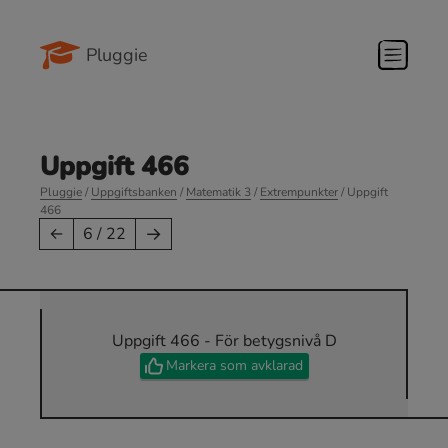
Pluggie
Uppgift 466
Pluggie
/
Uppgiftsbanken
/
Matematik 3
/
Extrempunkter
/ Uppgift
466
→
←
6 / 22
Uppgift 466 - För betygsnivå D
Markera som avklarad