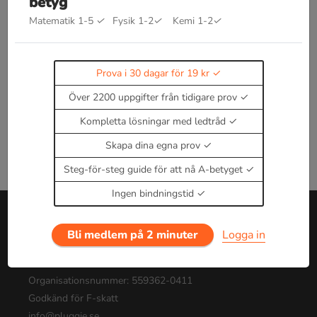
betyg
Kommer snart!
Matematik 1-5
✓
Fysik 1-2
✓
Kemi 1-2
✓
Enbart medlemmar kan kommentera.
Prova i 30
dagar för 19 kr.
Logga in
eller
Bli medlem nu
Prova i 30 dagar för 19 kr
Över 2200 uppgifter från tidigare prov
Kompletta lösningar med ledtråd
Skapa dina egna prov
Steg-för-steg guide för att nå A-betyget
Ingen bindningstid
Bli medlem på 2 minuter
Logga in
Om oss
Tjänsten drivs av Pluggie AB
Organisationsnummer: 559362-0411
Godkänd för F-skatt
info@pluggie.se