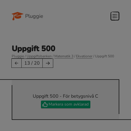
Pluggie
Uppgift 500
Pluggie
/
Uppgiftsbanken
/
Matematik 3
/
Ekvationer
/ Uppgift 500
→
←
13 / 20
Uppgift 500 - För betygsnivå C
Markera som avklarad