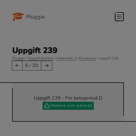
Pluggie
Uppgift 239
Pluggie
/
Uppgiftsbanken
/
Matematik 3
/
Ekvationer
/ Uppgift 239
→
←
6 / 20
Uppgift 239 - För betygsnivå D
Markera som avklarad