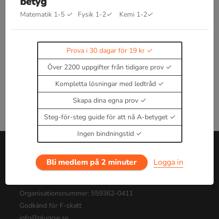
betyg
Kommer snart!
Matematik 1-5
✓
Fysik 1-2
✓
Kemi 1-2
✓
Enbart medlemmar kan kommentera.
Prova i 30
dagar för 19 kr.
Logga in
eller
Bli medlem nu
Prova i 30 dagar för 19 kr
Över 2200 uppgifter från tidigare prov
Kompletta lösningar med ledtråd
Skapa dina egna prov
Steg-för-steg guide för att nå A-betyget
Ingen bindningstid
Bli medlem på 2 minuter
Logga in
Om oss
Tjänsten drivs av Pluggie AB
Organisationsnummer: 559362-0411
Godkänd för F-skatt
info@pluggie.se