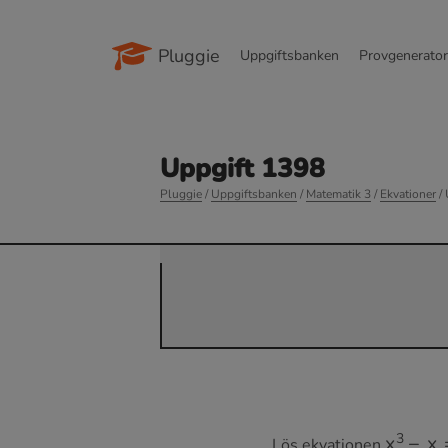
Pluggie
Uppgiftsbanken
Provgenerato
Uppgift 1398
Pluggie
/
Uppgiftsbanken
/
Matematik 3
/
Ekvationer
/ 
x
3
−
x
=
Lös ekvationen