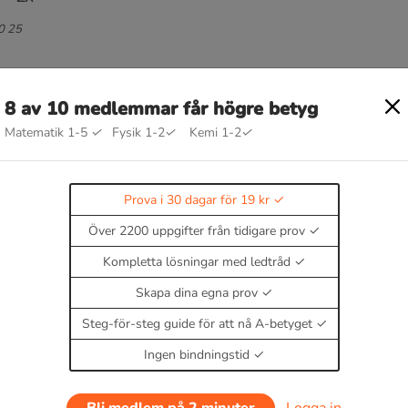
10 25
8 av 10 medlemmar får högre betyg
Matematik 1-5
✓
Fysik 1-2
✓
Kemi 1-2
✓
g
Prova i 30 dagar för 19 kr
Över 2200 uppgifter från tidigare prov
Kompletta lösningar med ledtråd
Skapa dina egna prov
Steg-för-steg guide för att nå A-betyget
Ingen bindningstid
0 dagar för 19 kr.
Bli medlem på 2 minuter
Logga in