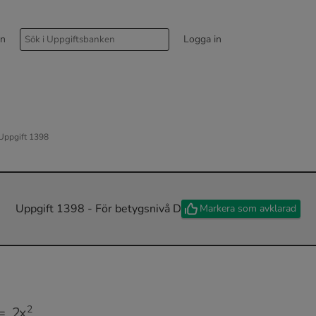
rn
Logga in
Uppgift 1398
Uppgift 1398 - För betygsnivå D
Markera som avklarad
2
x
2