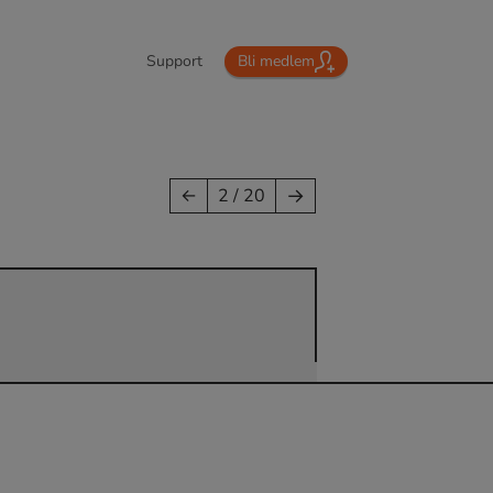
Support
Bli medlem
→
←
2 / 20