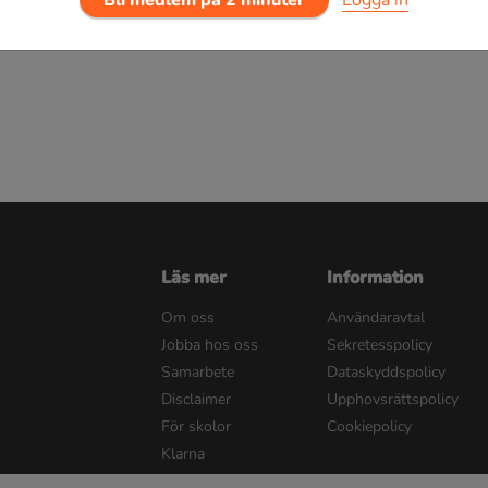
Läs mer
Information
Om oss
Användaravtal
Jobba hos oss
Sekretesspolicy
Samarbete
Dataskyddspolicy
Disclaimer
Upphovsrättspolicy
För skolor
Cookiepolicy
Klarna