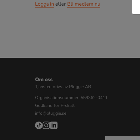
Logga in
eller
Bli medlem nu
Om oss
Tjänsten drivs av Pluggie AB
Organisationsnummer: 559362-0411
Godkänd för F-skatt
info@pluggie.se