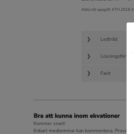
Källa till uppgift: KTH 2018 
Ledtråd
Lösningsförsla
Facit
Bra att kunna inom ekvationer
Kommer snart!
Enbart medlemmar kan kommentera.
Prova i 3