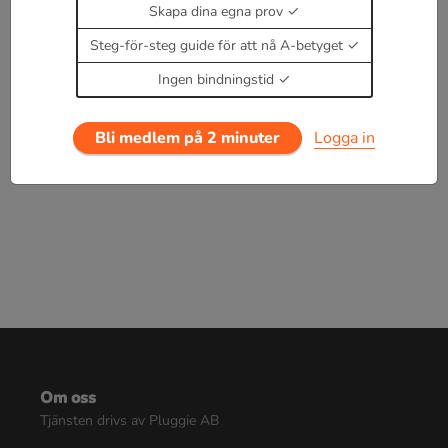
Skapa dina egna prov
s
i
n
(
x
)
⇒
c
o
s
(
x
)
Steg-för-steg guide för att nå A-betyget
c
o
s
(
x
)
⇒
−
s
i
n
(
x
)
Ingen bindningstid
Enbart medlemmar kan kommentera.
Prova i 30
dagar för 19 kr.
Bli medlem på 2 minuter
Logga in
Logga in
eller
Bli medlem nu
Om oss
Tjänsten drivs av Pluggie AB