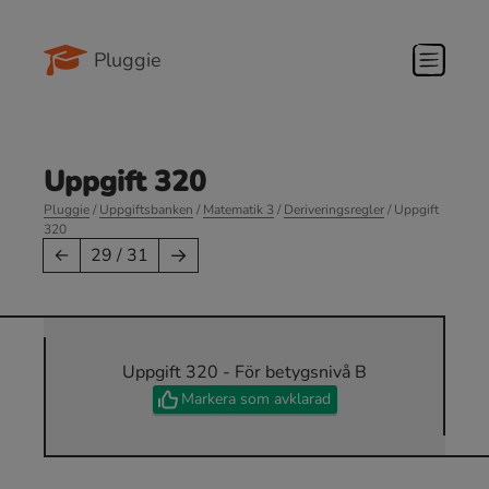
Pluggie
Uppgift 320
Pluggie
/
Uppgiftsbanken
/
Matematik 3
/
Deriveringsregler
/ Uppgift
320
→
←
29 / 31
Uppgift 320 - För betygsnivå B
Markera som avklarad