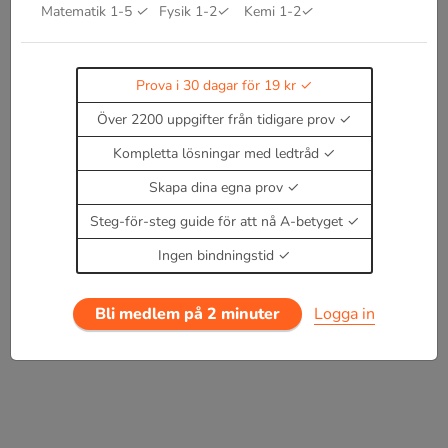
Volym cylinder
Matematik 1-5
✓
Fysik 1-2
✓
Kemi 1-2
✓
=
2
π
r
h
Arean cylinder
=
π
r
2
h
3
Prova i 30 dagar för 19 kr
Volym kon
π
r
s
Över 2200 uppgifter från tidigare prov
Area kon
där s är sidlängd.
=
4
π
r
3
3
Kompletta lösningar med ledtråd
Volym sfär/klot
Skapa dina egna prov
=
4
π
r
2
Area sfär/klot
Steg-för-steg guide för att nå A-betyget
=
B
h
Volym prisma
Ingen bindningstid
=
b
h
3
Volym pyramid
Bli medlem på 2 minuter
Logga in