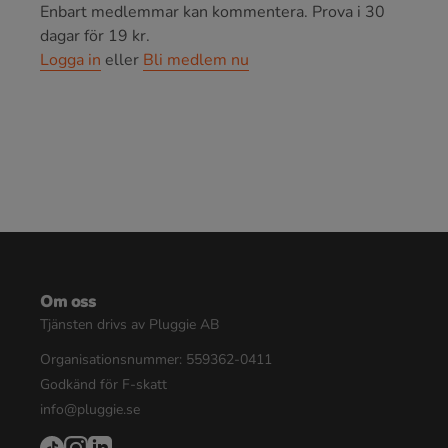
Enbart medlemmar kan kommentera.
Prova i 30
dagar för 19 kr.
Logga in
eller
Bli medlem nu
Om oss
Tjänsten drivs av Pluggie AB
Organisationsnummer: 559362-0411
Godkänd för F-skatt
info@pluggie.se