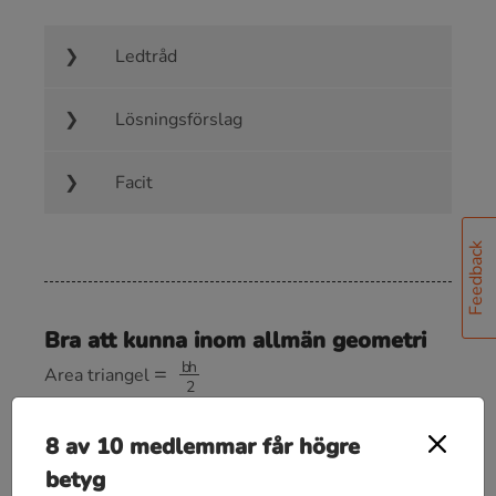
Ledtråd
Lösningsförslag
Facit
Feedback
Bra att kunna inom allmän geometri
=
b
h
2
Area triangel
=
π
r
2
Area cirkel
8 av 10 medlemmar får högre
=
2
π
r
Omkrets cirkel
betyg
π
r
2
h