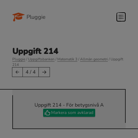
Pluggie
Uppgift 214
Pluggie
/
Uppgiftsbanken
/
Matematik 3
/
Allmän geometri
/ Uppgift
214
→
←
4 / 4
Uppgift 214 - För betygsnivå A
Markera som avklarad