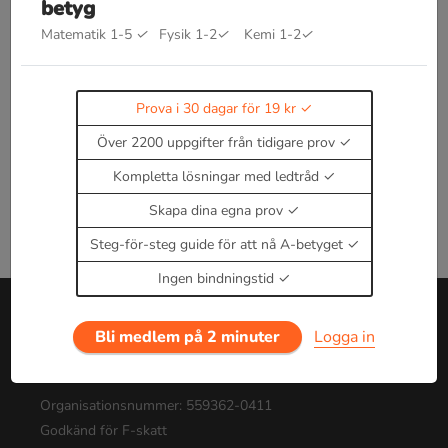
betyg
Bra att kunna inom sannolikhetslära
Kommer snart!
Matematik 1-5
✓
Fysik 1-2
✓
Kemi 1-2
✓
Enbart medlemmar kan kommentera.
Prova i 30
dagar för 19 kr.
Logga in
eller
Bli medlem nu
Prova i 30 dagar för 19 kr
Över 2200 uppgifter från tidigare prov
Kompletta lösningar med ledtråd
Skapa dina egna prov
Steg-för-steg guide för att nå A-betyget
Ingen bindningstid
Bli medlem på 2 minuter
Logga in
Om oss
Tjänsten drivs av Pluggie AB
Organisationsnummer: 559362-0411
Godkänd för F-skatt