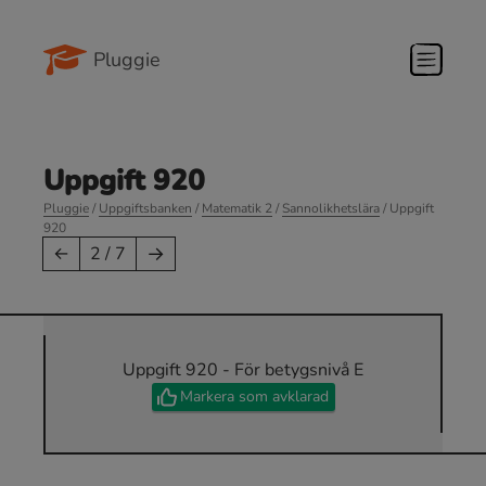
Pluggie
Uppgift 920
Pluggie
/
Uppgiftsbanken
/
Matematik 2
/
Sannolikhetslära
/ Uppgift
920
→
←
2 / 7
Uppgift 920 - För betygsnivå E
Markera som avklarad