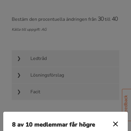
30
40
Bestäm den procentuella ändringen från
till
Källa till uppgift: AG
Ledtråd
Lösningsförslag
Facit
Feedback
8 av 10 medlemmar får högre