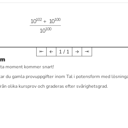
10
102
+
10
100
10
100
1 / 1
⇤
←
→
⇥
rm
detta moment kommer snart!
tar du gamla provuppgifter inom Tal i potensform med lösningar,
ån olika kursprov och graderas efter svårighetsgrad.