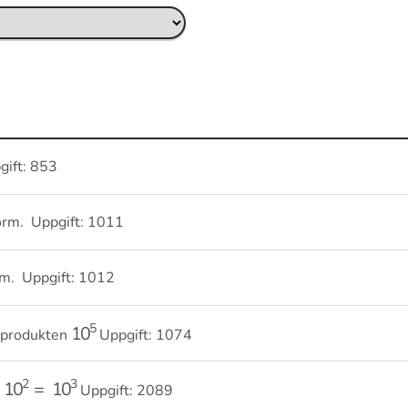
5
⋅
10
4
ift: 853
orm. Uppgift: 1011
rm. Uppgift: 1012
10
5
r produkten
Uppgift: 1074
10
2
=
10
3
Uppgift: 2089