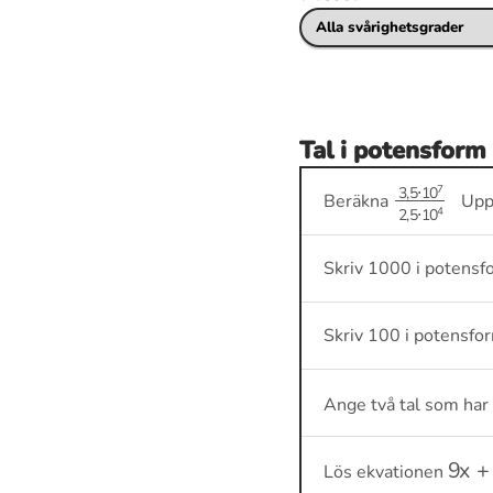
Tal i potensform
3
,
5
⋅
10
7
2
,
Beräkna
Uppg
Skriv 1000 i potensf
Skriv 100 i potensfo
Ange två tal som ha
9
x
+
Lös ekvationen