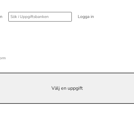
rn
Logga in
form
Välj en uppgift