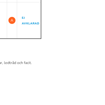
EJ
A
AVKLARAD
 ledtråd och facit.