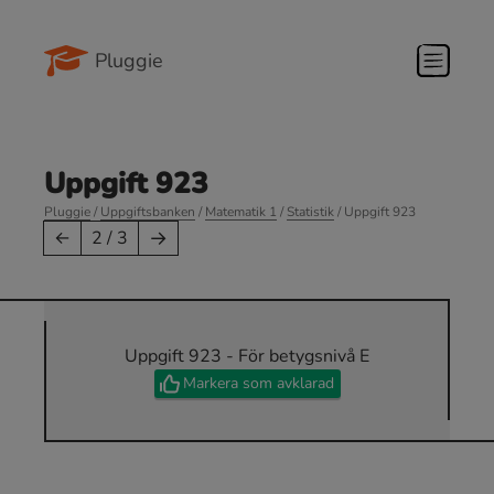
Pluggie
Uppgift 923
Pluggie
/
Uppgiftsbanken
/
Matematik 1
/
Statistik
/ Uppgift 923
→
←
2 / 3
Uppgift 923 - För betygsnivå E
Markera som avklarad