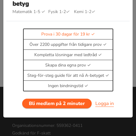
betyg
Bra att kunna inom statistik
Matematik 1-5
✓
Fysik 1-2
✓
Kemi 1-2
✓
Kommer snart!
Enbart medlemmar kan kommentera.
Prova i 30
dagar för 19 kr.
Prova i 30 dagar för 19 kr
Logga in
eller
Bli medlem nu
Över 2200 uppgifter från tidigare prov
Kompletta lösningar med ledtråd
Skapa dina egna prov
Steg-för-steg guide för att nå A-betyget
Ingen bindningstid
Bli medlem på 2 minuter
Logga in
Om oss
Tjänsten drivs av Pluggie AB
Organisationsnummer: 559362-0411
Godkänd för F-skatt