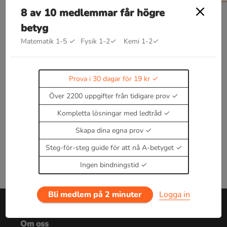
8 av 10 medlemmar får högre
betyg
Matematik 1-5
✓
Fysik 1-2
✓
Kemi 1-2
✓
Bra att kunna inom hela tal
Kommer snart!
Enbart medlemmar kan kommentera.
Prova i 30
Prova i 30 dagar för 19 kr
dagar för 19 kr.
Över 2200 uppgifter från tidigare prov
Logga in
eller
Bli medlem nu
Kompletta lösningar med ledtråd
Skapa dina egna prov
Steg-för-steg guide för att nå A-betyget
Ingen bindningstid
Bli medlem på 2 minuter
Logga in
Om oss