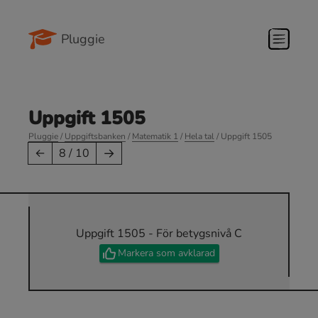
Pluggie
Uppgift 1505
Pluggie
/
Uppgiftsbanken
/
Matematik 1
/
Hela tal
/ Uppgift 1505
→
←
8 / 10
Uppgift 1505 - För betygsnivå C
Markera som avklarad