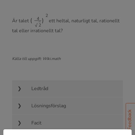
(
4
2
)
2
Är talet
ett heltal, naturligt tal, rationellt
tal eller irrationellt tal?
Källa till uppgift: Wiki.math
Ledtråd
Lösningsförslag
Feedback
Facit