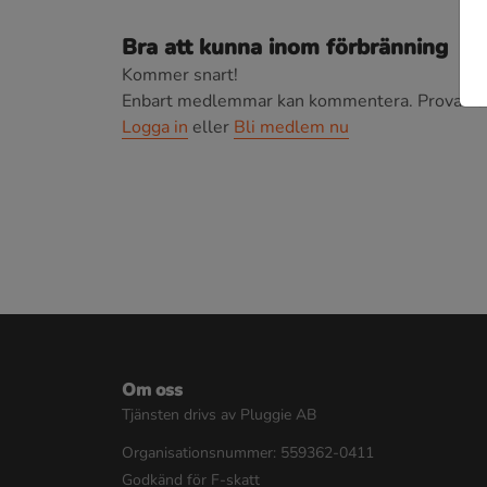
Bra att kunna inom förbränning
Kommer snart!
Enbart medlemmar kan kommentera.
Prova i 3
Logga in
eller
Bli medlem nu
Om oss
Tjänsten drivs av Pluggie AB
Organisationsnummer: 559362-0411
Godkänd för F-skatt