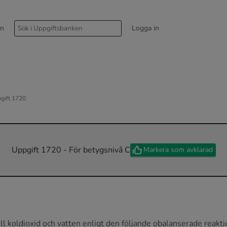
rn
Logga in
gift 1720
Uppgift 1720 - För betygsnivå C
Markera som avklarad
till koldioxid och vatten enligt den följande obalanserade reakt