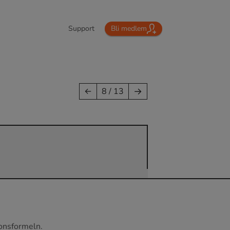
Support
Bli medlem
→
←
8 / 13
ionsformeln.