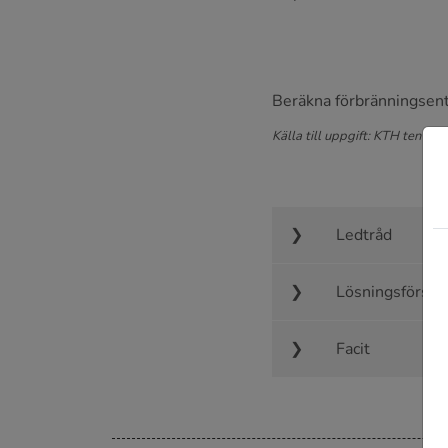
Beräkna förbränningsent
Källa till uppgift: KTH ten 21
Ledtråd
Lösningsförsla
Facit