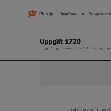
Pluggie
Uppgiftsbanken
Provgenerato
Uppgift 1720
Pluggie
/
Uppgiftsbanken
/
Kemi 2
/
Förbränning
/ Upp
Heptan förbränns i luft 