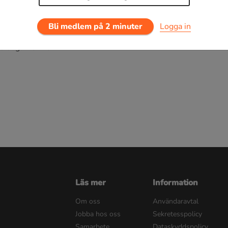
Bli medlem på 2 minuter
Logga in
0 dagar för 19 kr.
Läs mer
Information
Om oss
Användaravtal
Jobba hos oss
Sekretesspolicy
Samarbete
Dataskyddspolicy