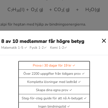
C
7
H
16
(
I
)
+
O
2
(
g
)
+
CO
2
(
g
)
+
H
2
O
(
g
)
alpi för heptan med hjälp av bindningsenergierna.
 06 09
8 av 10 medlemmar får högre betyg
Matematik 1-5
✓
Fysik 1-2
✓
Kemi 1-2
✓
Prova i 30 dagar för 19 kr
g
Över 2200 uppgifter från tidigare prov
Kompletta lösningar med ledtråd
Skapa dina egna prov
Steg-för-steg guide för att nå A-betyget
Ingen bindningstid