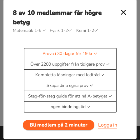
8 av 10 medlemmar får högre
betyg
Matematik 1-5
✓
Fysik 1-2
✓
Kemi 1-2
✓
Bra att kunna inom förbränning
Kommer snart!
Prova i 30 dagar för 19 kr
Enbart medlemmar kan kommentera.
Prova i 30
Över 2200 uppgifter från tidigare prov
dagar för 19 kr.
Logga in
eller
Bli medlem nu
Kompletta lösningar med ledtråd
Skapa dina egna prov
Steg-för-steg guide för att nå A-betyget
Ingen bindningstid
Bli medlem på 2 minuter
Logga in