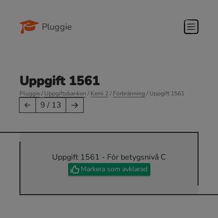
Pluggie
Uppgift 1561
Pluggie
/
Uppgiftsbanken
/
Kemi 2
/
Förbränning
/ Uppgift 1561
→
←
9 / 13
Uppgift 1561 - För betygsnivå C
Markera som avklarad