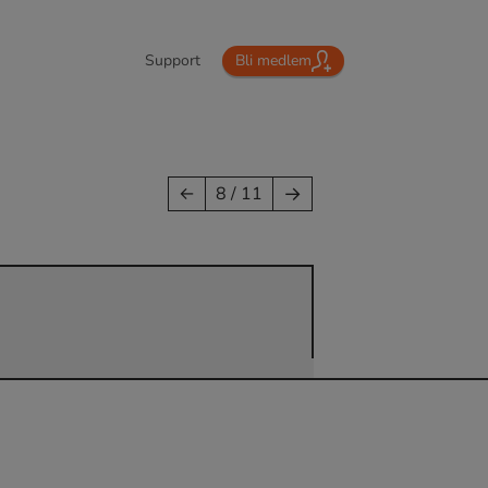
Support
Bli medlem
→
←
8 / 11