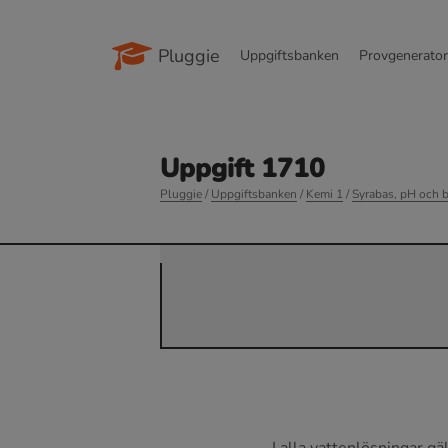
Pluggie
Uppgiftsbanken
Provgenerato
Uppgift 1710
Pluggie
/
Uppgiftsbanken
/
Kemi 1
/
Syrabas, pH och b
I alla vattenlösningar gä