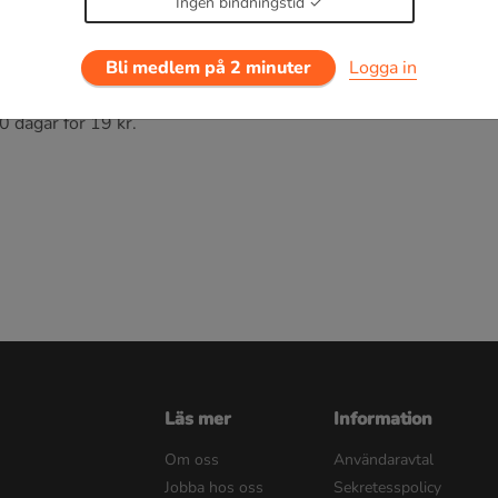
Ingen bindningstid
 buffert
Bli medlem på 2 minuter
Logga in
0 dagar för 19 kr.
Läs mer
Information
Om oss
Användaravtal
Jobba hos oss
Sekretesspolicy