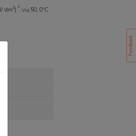
ol
/
dm
3
)
2
50
,
0
∘
C
. Vid
Feedback