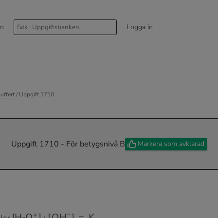
rn
Logga in
uffert
/ Uppgift 1710
Uppgift 1710 - För betygsnivå B
Markera som avklarad
[
H
3
O
+
]
⋅
[
OH
−
]
=
K
w
ller
.