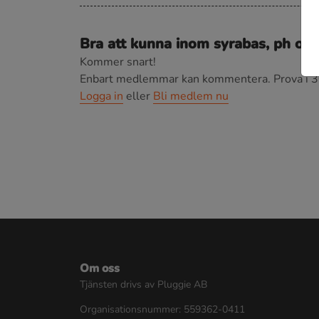
Bra att kunna inom syrabas, ph och
Kommer snart!
Enbart medlemmar kan kommentera.
Prova i 3
Logga in
eller
Bli medlem nu
Om oss
Tjänsten drivs av Pluggie AB
Organisationsnummer: 559362-0411