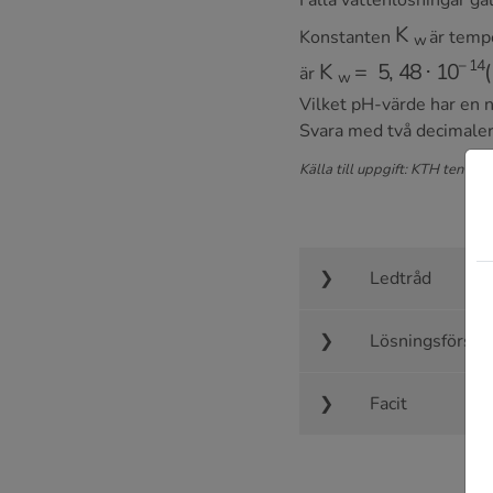
K
w
Konstanten
är temp
K
w
=
5
,
48
⋅
10
−
14
(
är
Vilket pH-värde har en n
Svara med två decimaler
Källa till uppgift: KTH ten 20
Ledtråd
Lösningsförsla
Facit