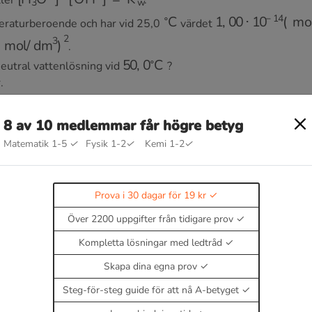
∘
C
1
,
00
⋅
10
−
14
(
m
eraturberoende och har vid 25,0
värdet
mol
/
dm
3
)
2
.
50
,
0
∘
C
eutral vattenlösning vid
?
.
 12 07
8 av 10 medlemmar får högre betyg
Matematik 1-5
✓
Fysik 1-2
✓
Kemi 1-2
✓
Prova i 30 dagar för 19 kr
g
Över 2200 uppgifter från tidigare prov
Kompletta lösningar med ledtråd
Skapa dina egna prov
Steg-för-steg guide för att nå A-betyget