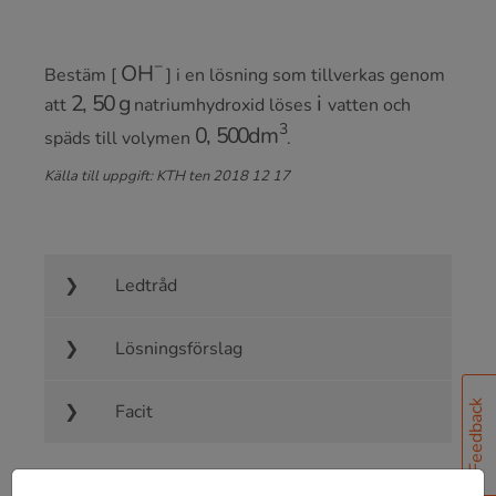
OH
−
Bestäm [
] i en lösning som tillverkas genom
2
,
50
g
i
att
natriumhydroxid löses
vatten och
0
,
500
dm
3
späds till volymen
.
Källa till uppgift: KTH ten 2018 12 17
Ledtråd
Lösningsförslag
Feedback
Facit