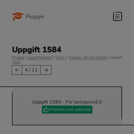
Pluggie
Uppgift 1584
Pluggie
/
Uppgiftsbanken
/
Kemi 1
/
Syrabas, pH och buffert
/ Uppgift
1584
→
←
4 / 11
Uppgift 1584 - För betygsnivå D
Markera som avklarad