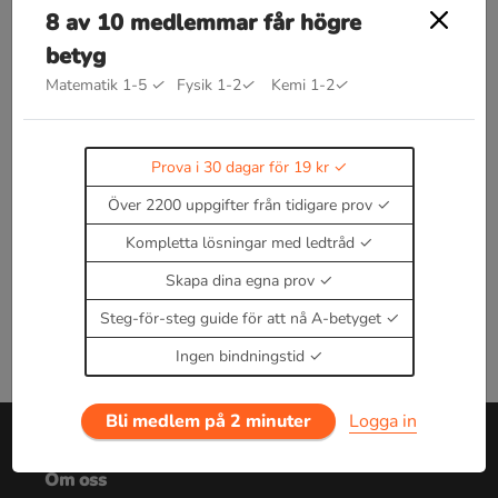
8 av 10 medlemmar får högre
betyg
Bra att kunna inom syrabas, ph och
Matematik 1-5
✓
Fysik 1-2
✓
Kemi 1-2
✓
buffert
Kommer snart!
Enbart medlemmar kan kommentera.
Prova i 30
Prova i 30 dagar för 19 kr
dagar för 19 kr.
Över 2200 uppgifter från tidigare prov
Logga in
eller
Bli medlem nu
Kompletta lösningar med ledtråd
Skapa dina egna prov
Steg-för-steg guide för att nå A-betyget
Ingen bindningstid
Bli medlem på 2 minuter
Logga in
Om oss