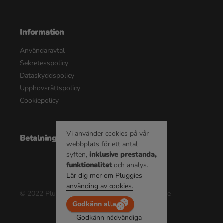
Information
Användaravtal
Sekretesspolicy
Dataskyddspolicy
Upphovsrättspolicy
Cookiepolicy
Vi använder cookies på vår
Betalningsalternativ
webbplats för ett antal
syften,
inklusive prestanda,
funktionalitet
och analys.
Lär dig mer om Pluggies
använding av cookies.
© 2022 Pluggie AB | Alla rättigheter reserverade
Godkänn alla
Godkänn nödvändiga