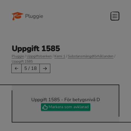
Pluggie
Uppgift 1585
Pluggie
/
Uppgiftsbanken
/
Kemi 1
/
Substansmängdförhållanden
/
Uppgift 1585
→
←
5 / 18
Uppgift 1585 - För betygsnivå D
Markera som avklarad