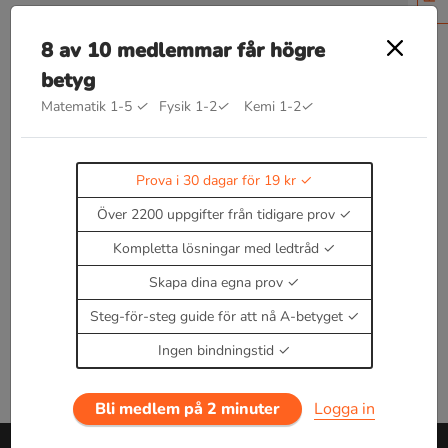
8 av 10 medlemmar får högre
betyg
Matematik 1-5
✓
Fysik 1-2
✓
Kemi 1-2
✓
Bra att kunna inom
substansmängdförhållanden
Kommer snart!
Prova i 30 dagar för 19 kr
Enbart medlemmar kan kommentera.
Prova i 30
Över 2200 uppgifter från tidigare prov
dagar för 19 kr.
Kompletta lösningar med ledtråd
Logga in
eller
Bli medlem nu
Skapa dina egna prov
Steg-för-steg guide för att nå A-betyget
Ingen bindningstid
Bli medlem på 2 minuter
Logga in