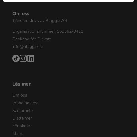
Om oss
Tjänsten drivs av Pluggie AB
Organisationsnummer: 559362-0411
Godkänd för F-skatt
info@pluggie.se
Läs mer
Om oss
Jobba hos oss
Samarbete
Disclaimer
För skolor
Klarna