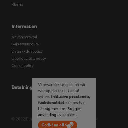
Klarna
Information
Användaravtal
Sekretesspolicy
Dataskyddspolicy
Upphovsrättspolicy
Cookiepolicy
Vi använder cookies på vår
Betalningsalternativ
webbplats för ett antal
syften,
inklusive prestanda,
funktionalitet
och analys.
Lär dig mer om Pluggies
använding av cookies.
© 2022 Pluggie AB | Alla rättigheter reserverade
Godkänn alla