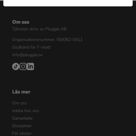
Om oss
Tjänsten drivs av Pluggie AB
Organisationsnummer: 559362-0411
Godkänd för F-skatt
info@pluggie.se
Läs mer
Om oss
Jobba hos oss
Samarbete
Disclaimer
För skolor