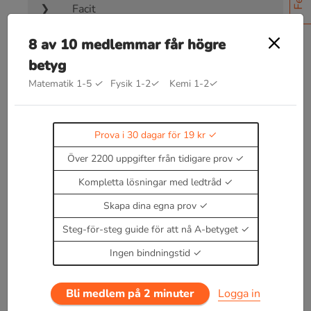
Facit
8 av 10 medlemmar får högre
betyg
Matematik 1-5
✓
Fysik 1-2
✓
Kemi 1-2
✓
Bra att kunna inom reaktioner och
beräkningar
Prova i 30 dagar för 19 kr
Kommer snart!
Över 2200 uppgifter från tidigare prov
Enbart medlemmar kan kommentera.
Prova i 30
dagar för 19 kr.
Kompletta lösningar med ledtråd
Logga in
eller
Bli medlem nu
Skapa dina egna prov
Steg-för-steg guide för att nå A-betyget
Ingen bindningstid
Bli medlem på 2 minuter
Logga in