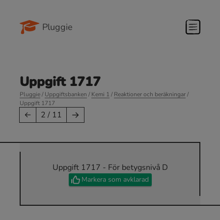
Pluggie
Uppgift 1717
Pluggie
/
Uppgiftsbanken
/
Kemi 1
/
Reaktioner och beräkningar
/
Uppgift 1717
→
←
2 / 11
Uppgift 1717 - För betygsnivå D
Markera som avklarad