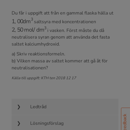
Du får i uppgift att från en gammal flaska hälla ut
1
,
00
dm
3
saltsyra med koncentrationen
2
,
50
mol
/
dm
3
i vasken. Först måste du då
neutralisera syran genom att använda det fasta
saltet kalciumhydroxid.
a) Skriv reaktionsformeln.
b) Vilken massa av saltet kommer att gå åt för
neutralisationen?
Källa till uppgift: KTH ten 2018 12 17
Ledtråd
Feedback
Lösningsförslag