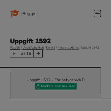
Pluggie
Uppgift 1592
Pluggie
/
Uppgiftsbanken
/
Kemi 1
/
Koncentrationer
/ Uppgift 1592
→
←
5 / 18
Uppgift 1592 - För betygsnivå D
Markera som avklarad