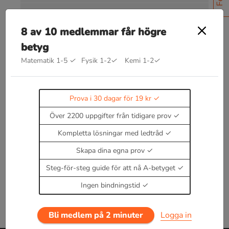
Facit
8 av 10 medlemmar får högre
betyg
Matematik 1-5
✓
Fysik 1-2
✓
Kemi 1-2
✓
Bra att kunna inom koncentrationer
Prova i 30 dagar för 19 kr
Kommer snart!
Enbart medlemmar kan kommentera.
Prova i 30
Över 2200 uppgifter från tidigare prov
dagar för 19 kr.
Kompletta lösningar med ledtråd
Logga in
eller
Bli medlem nu
Skapa dina egna prov
Steg-för-steg guide för att nå A-betyget
Ingen bindningstid
Bli medlem på 2 minuter
Logga in