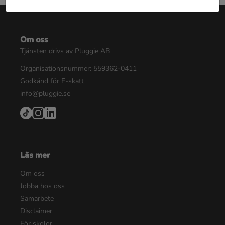
Om oss
Tjänsten drivs av Pluggie AB
Organisationsnummer: 559362-0411
Godkänd för F-skatt
info@pluggie.se
Läs mer
Om oss
Jobba hos oss
Samarbete
Disclaimer
För skolor