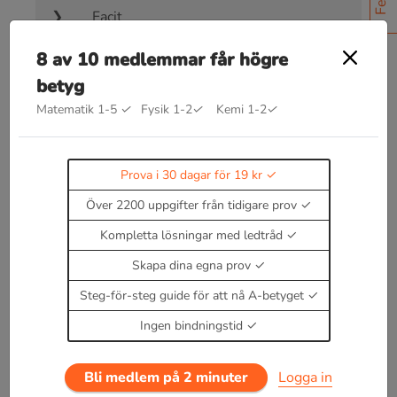
Facit
8 av 10 medlemmar får högre
betyg
Matematik 1-5
✓
Fysik 1-2
✓
Kemi 1-2
✓
Bra att kunna inom kemiska
bindningar
Prova i 30 dagar för 19 kr
Kommer snart!
Över 2200 uppgifter från tidigare prov
Enbart medlemmar kan kommentera.
Prova i 30
dagar för 19 kr.
Kompletta lösningar med ledtråd
Logga in
eller
Bli medlem nu
Skapa dina egna prov
Steg-för-steg guide för att nå A-betyget
Ingen bindningstid
Bli medlem på 2 minuter
Logga in