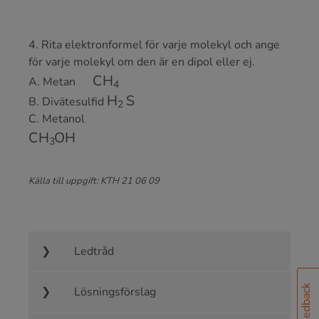
4. Rita elektronformel för varje molekyl och ange
för varje molekyl om den är en dipol eller ej.
CH
4
A. Metan
H
2
S
B. Divätesulfid
C. Metanol
CH
3
OH
Källa till uppgift: KTH 21 06 09
Ledtråd
Feedback
Lösningsförslag