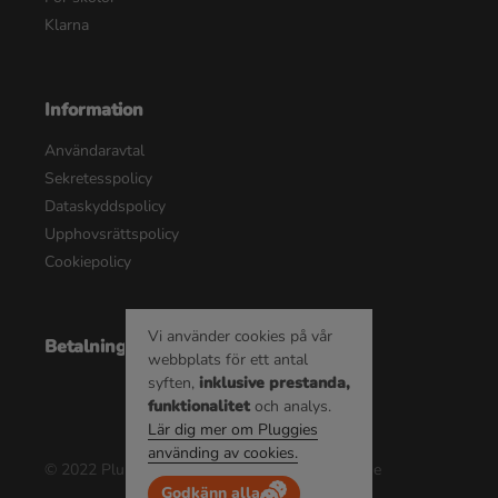
Klarna
Information
Användaravtal
Sekretesspolicy
Dataskyddspolicy
Upphovsrättspolicy
Cookiepolicy
Vi använder cookies på vår
Betalningsalternativ
webbplats för ett antal
syften,
inklusive prestanda,
funktionalitet
och analys.
Lär dig mer om Pluggies
använding av cookies.
© 2022 Pluggie AB | Alla rättigheter reserverade
Godkänn alla