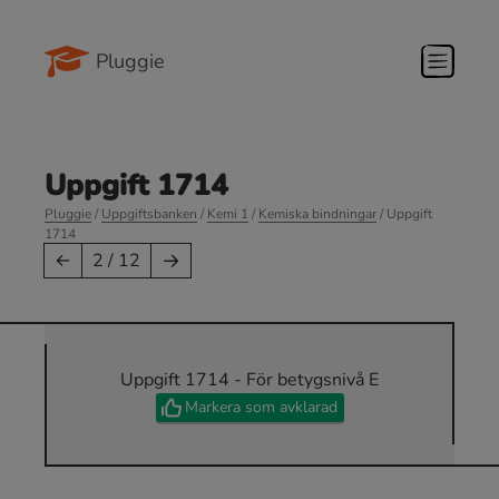
Pluggie
Uppgift 1714
Pluggie
/
Uppgiftsbanken
/
Kemi 1
/
Kemiska bindningar
/ Uppgift
1714
→
←
2 / 12
Uppgift 1714 - För betygsnivå E
Markera som avklarad