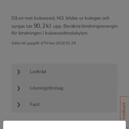
Då en mol kväveoxid, NO, bildas ur kvävgas och
90
,
2
kJ
syrgas tas
upp. Beräkna bindningsenergin
för bindningen i kväveoxidmolekylen.
Källa till uppgift: KTH ten 2018 01 29
Ledtråd
Lösningsförslag
Facit
Feedback