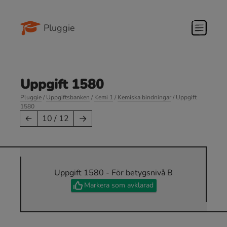
Pluggie
Uppgift 1580
Pluggie
/
Uppgiftsbanken
/
Kemi 1
/
Kemiska bindningar
/ Uppgift
1580
→
←
10 / 12
Uppgift 1580 - För betygsnivå B
Markera som avklarad