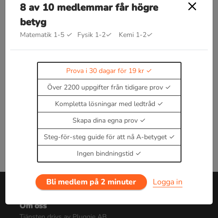
8 av 10 medlemmar får högre
betyg
Bra att kunna inom kemiska
Matematik 1-5
✓
Fysik 1-2
✓
Kemi 1-2
✓
bindningar
Kommer snart!
Enbart medlemmar kan kommentera.
Prova i 30
Prova i 30 dagar för 19 kr
dagar för 19 kr.
Logga in
eller
Bli medlem nu
Över 2200 uppgifter från tidigare prov
Kompletta lösningar med ledtråd
Skapa dina egna prov
Steg-för-steg guide för att nå A-betyget
Ingen bindningstid
Bli medlem på 2 minuter
Logga in
Om oss
Tjänsten drivs av Pluggie AB