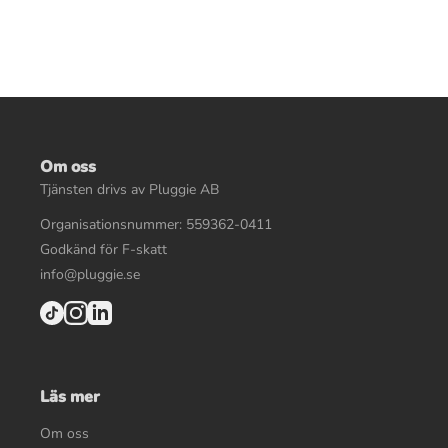
Om oss
Tjänsten drivs av Pluggie AB
Organisationsnummer: 559362-0411
Godkänd för F-skatt
info@pluggie.se
Läs mer
Om oss