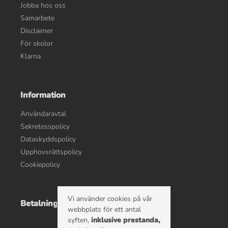
Jobba hos oss
Samarbete
Disclaimer
För skolor
Klarna
Information
Användaravtal
Sekretesspolicy
Dataskyddspolicy
Upphovsrättspolicy
Cookiepolicy
Vi använder cookies på vår
Betalningsalternativ
webbplats för ett antal
syften,
inklusive prestanda,