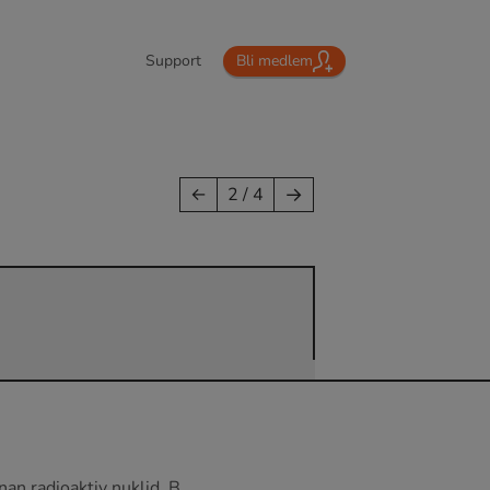
Support
Bli medlem
→
←
2 / 4
nnan radioaktiv nuklid, B.