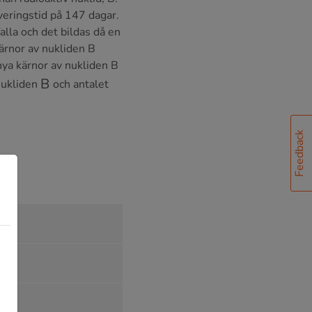
lveringstid på 147 dagar.
lla och det bildas då en
kärnor av nukliden B
nya kärnor av nukliden B
B
 nukliden
och antalet
Feedback