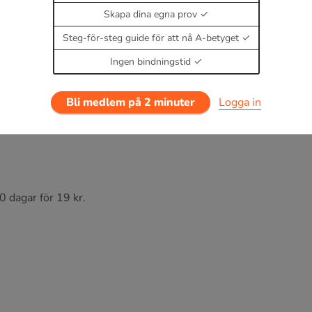
Skapa dina egna prov
Steg-för-steg guide för att nå A-betyget
Ingen bindningstid
Bli medlem på 2 minuter
Logga in
0 dagar för 19 kr.