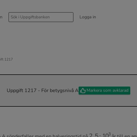
rn
Logga in
ift 1217
Uppgift 1217 - För betygsnivå A
Markera som avklarad
2
,
5
⋅
10
3
n A sönderfaller med en halveringstid på
år till en a