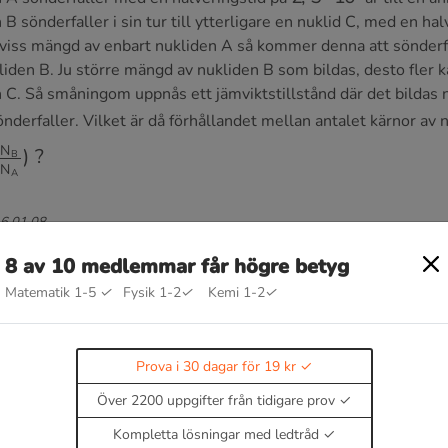
B sönderfaller i sin tur till ytterligare en nuklid C, med en ha
iss mängd av enbart nukliden A så kommer denna att sönderfa
liden B. Ju större mängd av nukliden B som bildas, desto fler 
en C. Så småningom uppnås ett jämviktstillstånd där det bildas 
nderfaller. Vilket är då förhållandet mellan antalet kärnor av
N
A
)
?
16 01 08
8 av 10 medlemmar får högre betyg
Matematik 1-5
✓
Fysik 1-2
✓
Kemi 1-2
✓
Prova i 30 dagar för 19 kr
g
Över 2200 uppgifter från tidigare prov
Kompletta lösningar med ledtråd