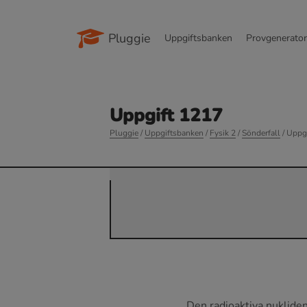
Pluggie
Uppgiftsbanken
Provgenerato
Uppgift 1217
Pluggie
/
Uppgiftsbanken
/
Fysik 2
/
Sönderfall
/ Uppg
Den radioaktiva nuklide