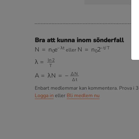
Bra att kunna inom sönderfall
N
=
n
0
e
−
λ
t
N
=
n
0
2
−
t
/
T
eller
λ
=
ln
2
T
A
=
λ
N
=
−
Δ
N
Δ
t
Enbart medlemmar kan kommentera.
Prova i 3
Logga in
eller
Bli medlem nu