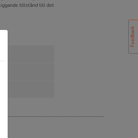
ggande tillstånd till det
Feedback