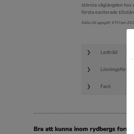
största våglängden hos d
första exciterade tillstå
Källa till uppgift: KTH ten 20
Ledtråd
Lösningsförsla
Facit
Bra att kunna inom rydbergs formel