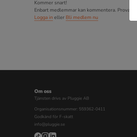
Kommer snart!
Enbart medlemmar kan kommentera.
Prova i 3
Logga in
eller
Bli medlem nu
Om oss
Tjänsten drivs av Pluggie AB
Organisationsnummer: 559362-0411
Godkänd för F-skatt
info@pluggie.se