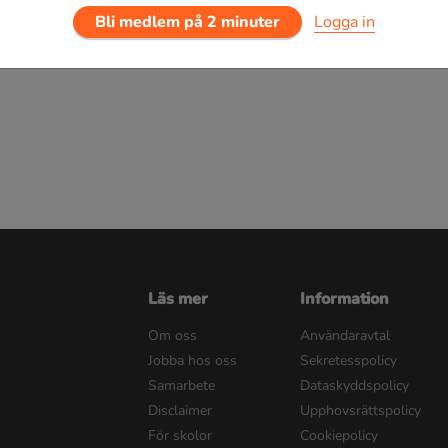
Bli medlem på 2 minuter
Logga in
0 dagar för 19 kr.
Läs mer
Information
Om oss
Användaravtal
Jobba hos oss
Sekretesspolicy
Samarbete
Dataskyddspolicy
Disclaimer
Upphovsrättspolicy
För skolor
Cookiepolicy