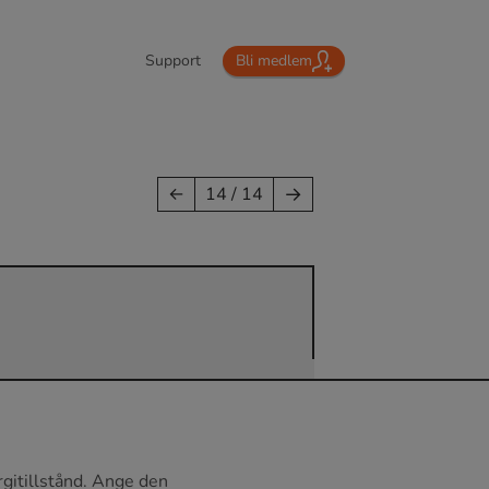
Support
Bli medlem
→
←
14 / 14
rgitillstånd. Ange den