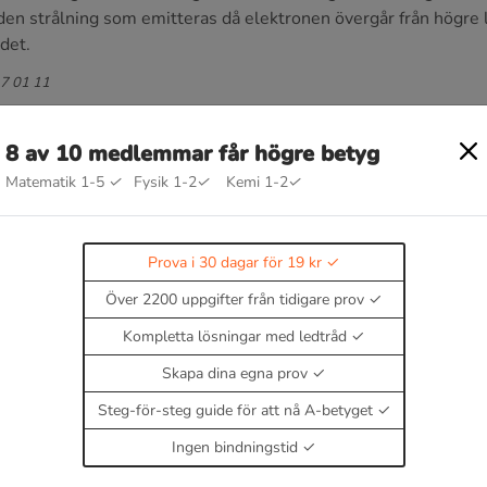
en strålning som emitteras då elektronen övergår från högre li
ndet.
17 01 11
8 av 10 medlemmar får högre betyg
Matematik 1-5
✓
Fysik 1-2
✓
Kemi 1-2
✓
g
Prova i 30 dagar för 19 kr
Över 2200 uppgifter från tidigare prov
Kompletta lösningar med ledtråd
Skapa dina egna prov
Steg-för-steg guide för att nå A-betyget
Ingen bindningstid
 och excitation