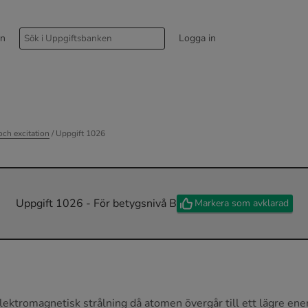
rn
Logga in
ch excitation
/ Uppgift 1026
Uppgift 1026 - För betygsnivå B
Markera som avklarad
ektromagnetisk strålning då atomen övergår till ett lägre ene