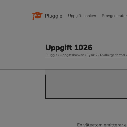
Pluggie
Uppgiftsbanken
Provgenerato
Uppgift 1026
Pluggie
/
Uppgiftsbanken
/
Fysik 2
/
Rydbergs formel o
En väteatom emitterar el