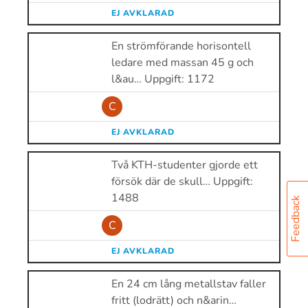
EJ AVKLARAD
En strömförande horisontell
ledare med massan 45 g och
l&au… Uppgift: 1172
C
EJ AVKLARAD
Två KTH-studenter gjorde ett
försök där de skull… Uppgift:
1488
Feedback
C
EJ AVKLARAD
En 24 cm lång metallstav faller
fritt (lodrätt) och n&arin…