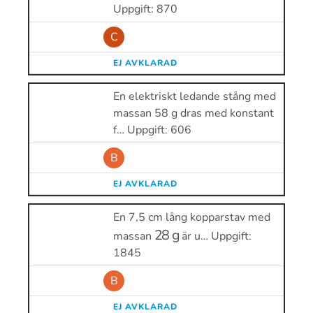
Uppgift: 870
C
EJ AVKLARAD
En elektriskt ledande stång med
massan 58 g dras med konstant
f… Uppgift: 606
B
EJ AVKLARAD
En 7,5 cm lång kopparstav med
28
g
massan
är u… Uppgift:
1845
B
EJ AVKLARAD