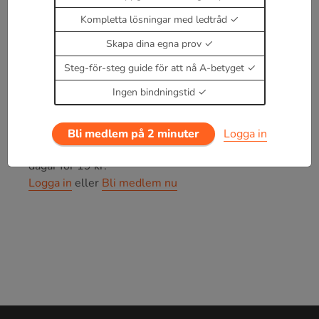
F
=
k
Q
1
Q
2
r
2
Kompletta lösningar med ledtråd
Skapa dina egna prov
k
=
8.988
⋅
10
9
N
m
2
/
(
A
s
)
2
där
och r är
Steg-för-steg guide för att nå A-betyget
avståndet mellan objekten.
Ingen bindningstid
Bli medlem på 2 minuter
Logga in
Enbart medlemmar kan kommentera.
Prova i 30
dagar för 19 kr.
Logga in
eller
Bli medlem nu