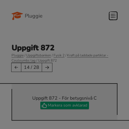
Pluggie
Uppgift 872
Pluggie
/
Uppgiftsbanken
/
Fysik 2
/
Kraft på laddade partiklar -
Couloumbs lag
/ Uppgift 872
→
←
14 / 28
Uppgift 872 - För betygsnivå C
Markera som avklarad