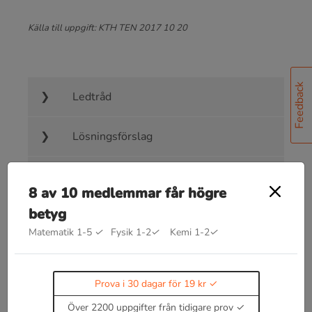
Källa till uppgift: KTH TEN 2017 10 20
Feedback
Ledtråd
Lösningsförslag
Facit
8 av 10 medlemmar får högre
betyg
Matematik 1-5
✓
Fysik 1-2
✓
Kemi 1-2
✓
Bra att kunna inom kraft på laddade
Prova i 30 dagar för 19 kr
partiklar - couloumbs lag
Över 2200 uppgifter från tidigare prov
Coloumbs lag