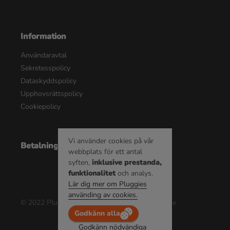
Information
Användaravtal
Sekretesspolicy
Dataskyddspolicy
Upphovsrättspolicy
Cookiepolicy
Vi använder cookies på vår
Betalningsalternativ
webbplats för ett antal
syften,
inklusive prestanda,
funktionalitet
och analys.
Lär dig mer om Pluggies
använding av cookies.
© 2022 Pluggie AB | Alla rättigheter reserverade
Godkänn alla
Godkänn nödvändiga