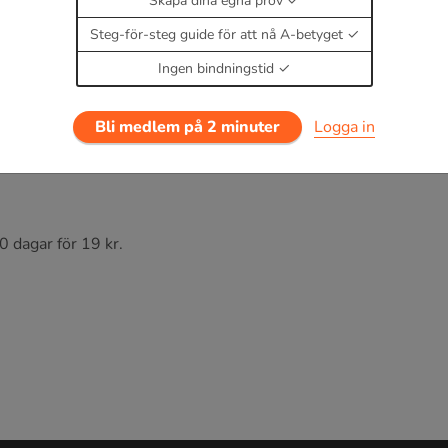
Skapa dina egna prov
e partiklar - couloumbs lag
Steg-för-steg guide för att nå A-betyget
Ingen bindningstid
Bli medlem på 2 minuter
Logga in
ståndet mellan objekten.
0 dagar för 19 kr.