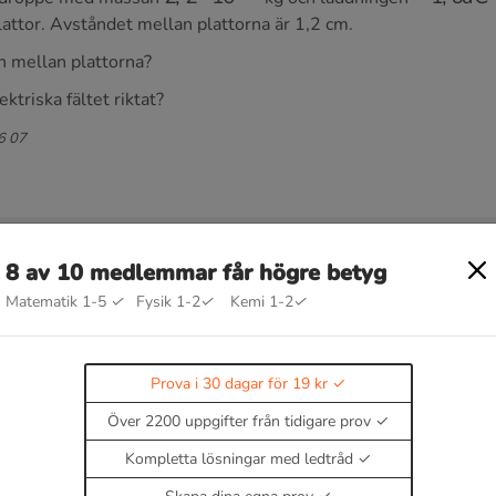
lattor. Avståndet mellan plattorna är 1,2 cm.
n mellan plattorna?
ektriska fältet riktat?
06 07
8 av 10 medlemmar får högre betyg
Matematik 1-5
✓
Fysik 1-2
✓
Kemi 1-2
✓
g
Prova i 30 dagar för 19 kr
Över 2200 uppgifter från tidigare prov
Kompletta lösningar med ledtråd