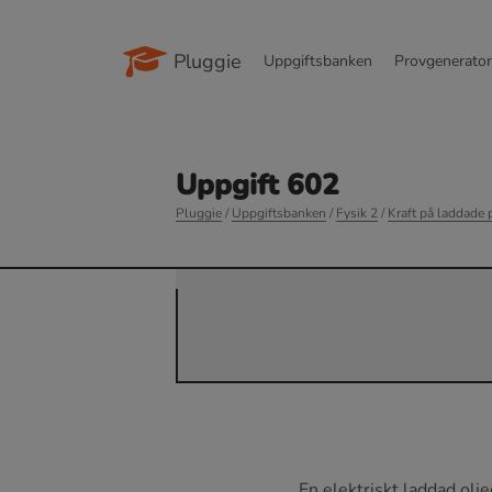
Pluggie
Uppgiftsbanken
Provgenerato
Uppgift 602
Pluggie
/
Uppgiftsbanken
/
Fysik 2
/
Kraft på laddade 
En elektriskt laddad o