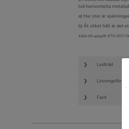
två horisontella metallp
a) Hur stor är spänninge
b) Åt vilket håll är det el
Källa till uppgift: KTH 2017 
Ledtråd
Lösningsförsla
Facit