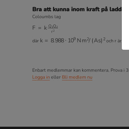
Bra att kunna inom kraft på laddad
Coloumbs lag
F
=
k
Q
1
Q
2
r
2
k
=
8.988
⋅
10
9
N
m
2
/
(
A
s
)
2
där
och r är av
Enbart medlemmar kan kommentera.
Prova i 3
Logga in
eller
Bli medlem nu