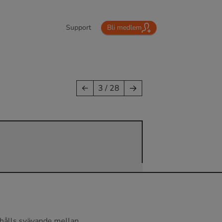
Support
Bli medlem
→
←
3 / 28
hålls svävande mellan