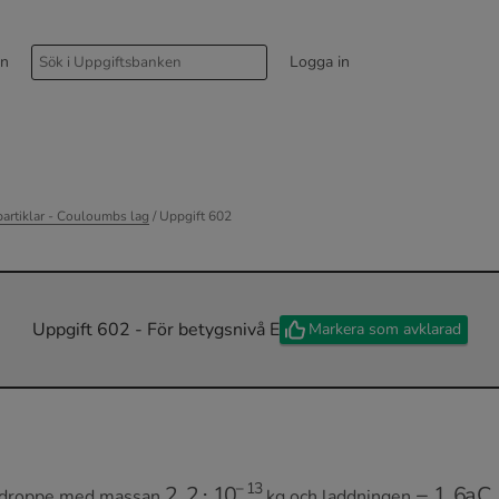
rn
Logga in
partiklar - Couloumbs lag
/ Uppgift 602
Uppgift 602 - För betygsnivå E
Markera som avklarad
2
,
2
⋅
10
−
13
−
1
,
6
a
C
ljedroppe med massan
kg och laddningen