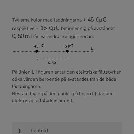
+
45
,
0
μ
C
Två små kulor med laddningarna
−
15
,
0
μ
C
respektive
befinner sig på avståndet
0
,
50
m
från varandra. Se figur nedan.
På linjen L i figuren antar den elektriska fältstyrkan
olika värden beroende på avståndet från de båda
laddningarna.
Bestäm läget på den punkt (på linjen L) där den
elektriska fältstyrkan är noll.
Ledtråd