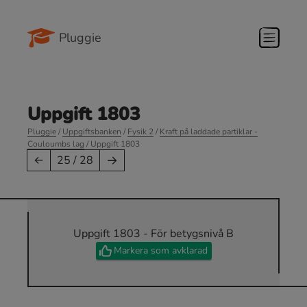
Pluggie
Uppgift 1803
Pluggie
/
Uppgiftsbanken
/
Fysik 2
/
Kraft på laddade partiklar -
Couloumbs lag
/ Uppgift 1803
→
←
25 / 28
Uppgift 1803 - För betygsnivå B
Markera som avklarad