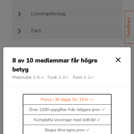
Lösningsförslag
Feedback
Facit
8 av 10 medlemmar får högre
betyg
Bra att kunna inom kraft på laddade
Matematik 1-5
✓
Fysik 1-2
✓
Kemi 1-2
✓
partiklar - couloumbs lag
Coloumbs lag
F
=
k
Q
1
Q
2
r
2
Prova i 30 dagar för 19 kr
k
=
8.988
⋅
10
9
N
m
2
/
(
A
s
)
2
Över 2200 uppgifter från tidigare prov
där
och r är
Kompletta lösningar med ledtråd
avståndet mellan objekten.
Skapa dina egna prov