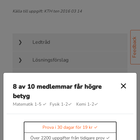
Källa till uppgift: KTH ten 2016 03 14
Feedback
Ledtråd
Lösningsförslag
Facit
8 av 10 medlemmar får högre
betyg
Matematik 1-5
✓
Fysik 1-2
✓
Kemi 1-2
✓
Bra att kunna inom interferens
Δ
s
=
n
⋅
λ
Prova i 30 dagar för 19 kr
ger förstärkning, konstruktiv
Över 2200 uppgifter från tidigare prov
interferens.