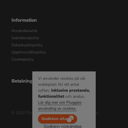
Information
Användaravtal
Sekretesspolicy
Dataskyddspolicy
Upphovsrättspolicy
Cookiepolicy
Vi använder cookies på vår
Betalningsalternativ
webbplats för ett antal
syften,
inklusive prestanda,
funktionalitet
och analys.
Lär dig mer om Pluggies
använding av cookies.
© 2022 Pluggie AB | Alla rättigheter reserverade
Godkänn alla
Godkänn nödvändiga