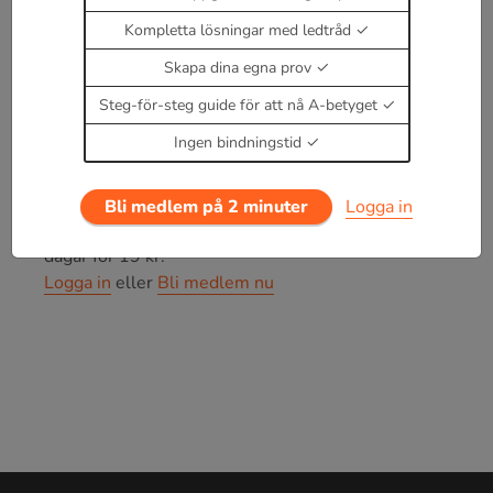
Δ
s
=
λ
(
n
+
1
2
)
Kompletta lösningar med ledtråd
ger försvagning, destruktiv
Skapa dina egna prov
interferens.
n
=
0
,
1
,
2
,
3
,
.
.
.
Steg-för-steg guide för att nå A-betyget
där
Δ
s
Ingen bindningstid
är vägskillnad mellan olika ljudkällor.
Bli medlem på 2 minuter
Logga in
Enbart medlemmar kan kommentera.
Prova i 30
dagar för 19 kr.
Logga in
eller
Bli medlem nu