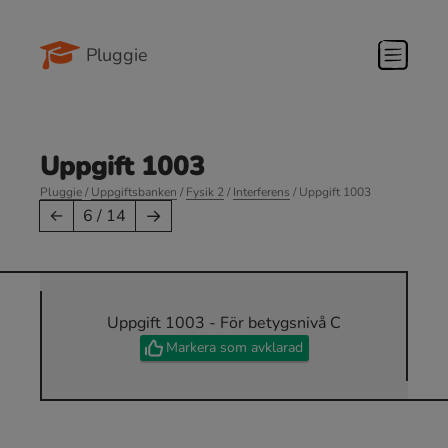
Pluggie
Uppgift 1003
Pluggie
/
Uppgiftsbanken
/
Fysik 2
/
Interferens
/ Uppgift 1003
→
←
6 / 14
Uppgift 1003 - För betygsnivå C
Markera som avklarad