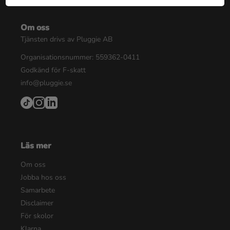
Om oss
Tjänsten drivs av Pluggie AB
Organisationsnummer: 559362-0411
Godkänd för F-skatt
info@pluggie.se
Läs mer
Om oss
Jobba hos oss
Samarbete
Disclaimer
För skolor
Klarna