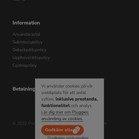
Information
Användaravtal
Sekretesspolicy
Dataskyddspolicy
Upphovsrättspolicy
Cookiepolicy
Vi använder cookies på vår
Betalningsalternativ
webbplats för ett antal
syften,
inklusive prestanda,
funktionalitet
och analys.
Lär dig mer om Pluggies
använding av cookies.
© 2022 Pluggie AB | Alla rättigheter reserverade
Godkänn alla
Godkänn nödvändiga