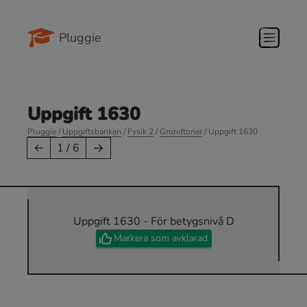
Pluggie
Uppgift 1630
Pluggie
/
Uppgiftsbanken
/
Fysik 2
/
Grundtoner
/ Uppgift 1630
→
←
1 / 6
Uppgift 1630 - För betygsnivå D
Markera som avklarad