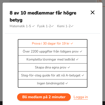
Facit
8 av 10 medlemmar får högre
betyg
Matematik 1-5
✓
Fysik 1-2
✓
Kemi 1-2
✓
Bra att kunna inom grundtoner
Prova i 30 dagar för 19 kr
Kommer snart!
Enbart medlemmar kan kommentera.
Prova i 30
Över 2200 uppgifter från tidigare prov
dagar för 19 kr.
Kompletta lösningar med ledtråd
Logga in
eller
Bli medlem nu
Skapa dina egna prov
Steg-för-steg guide för att nå A-betyget
Ingen bindningstid
Bli medlem på 2 minuter
Logga in