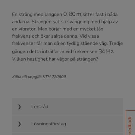
0
,
80
m
En sträng med längden
sitter fast i båda
ändarna. Strängen sätts i svängning med hjälp av
en vibrator. Man börjar med en mycket låg
frekvens och ökar sakta denna. Vid vissa
frekvenser får man då en tydlig stående våg. Tredje
34
Hz
gången detta inträffar är vid frekvensen
.
Vilken hastighet har vågor på strängen?
Källa till uppgift: KTH 220609
Ledtråd
Feedback
Lösningsförslag