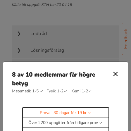
Källa till uppgift: KTH ten 20 04 15
Feedback
Ledtråd
Lösningsförslag
Facit
8 av 10 medlemmar får högre
betyg
Matematik 1-5
✓
Fysik 1-2
✓
Kemi 1-2
✓
Bra att kunna inom gitter
Prova i 30 dagar för 19 kr
Vinkelrätt infall ger gitterekvationen
d
sin
α
=
p
⋅
λ
Över 2200 uppgifter från tidigare prov