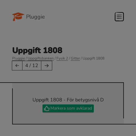
Pluggie
Uppgift 1808
Pluggie
/
Uppgiftsbanken
/
Fysik 2
/
Gitter
/ Uppgift 1808
→
←
4 / 12
Uppgift 1808 - För betygsnivå D
Markera som avklarad