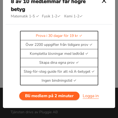
8 av 10 medlemmar får högre
betyg
Bra att kunna inom atomers
uppbyggnad
Matematik 1-5
✓
Fysik 1-2
✓
Kemi 1-2
✓
Kommer snart!
Enbart medlemmar kan kommentera.
Prova i 30
dagar för 19 kr.
Prova i 30 dagar för 19 kr
Logga in
eller
Bli medlem nu
Över 2200 uppgifter från tidigare prov
Kompletta lösningar med ledtråd
Skapa dina egna prov
Steg-för-steg guide för att nå A-betyget
Ingen bindningstid
Bli medlem på 2 minuter
Logga in
Om oss
Tjänsten drivs av Pluggie AB