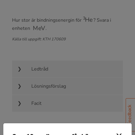
3
He
Hur stor är bindningsenergin för
? Svara i
MeV
enheten
.
Källa till uppgift: KTH 170609
Ledtråd
Lösningsförslag
Facit
Feedback