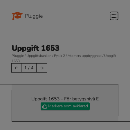
Pluggie
Uppgift 1653
Pluggie
/
Uppgiftsbanken
/
Fysik 2
/
Atomers uppbyggnad
/ Uppgift
1653
→
←
1 / 4
Uppgift 1653 - För betygsnivå E
Markera som avklarad