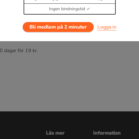
Ingen bindningstid
etryck
en upptagande arean.
Bli medlem på 2 minuter
Logga in
N
/
m
2
0 dagar för 19 kr.
Läs mer
Information