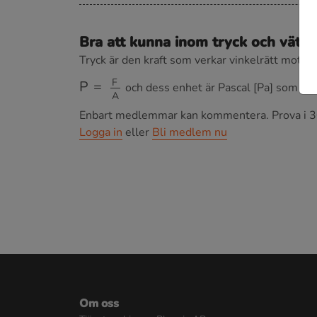
Bra att kunna inom tryck och vätsk
Tryck är den kraft som verkar vinkelrätt mot d
P
=
F
A
och dess enhet är Pascal [Pa] som är
Enbart medlemmar kan kommentera.
Prova i 3
Logga in
eller
Bli medlem nu
Om oss