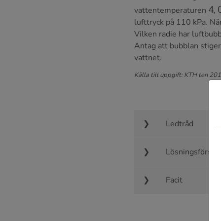
4
,
vattentemperaturen
lufttryck på 110 kPa. Nä
Vilken radie har luftbub
Antag att bubblan stige
vattnet.
Källa till uppgift: KTH ten 20
Ledtråd
Lösningsförsla
Facit