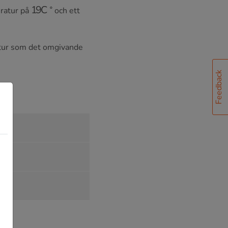
19
C
∘
ratur på
och ett
atur som det omgivande
Feedback