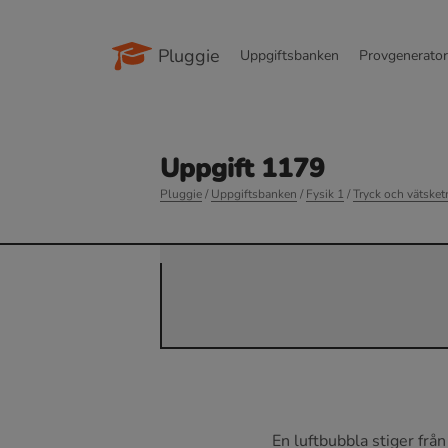
Pluggie
Uppgiftsbanken
Provgenerato
Uppgift 1179
Pluggie
/
Uppgiftsbanken
/
Fysik 1
/
Tryck och vätsket
En luftbubbla stiger från