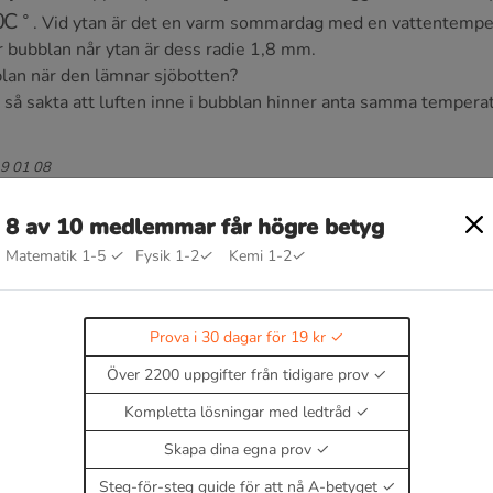
0
C
∘
. Vid ytan är det en varm sommardag med en vattentempe
r bubblan når ytan är dess radie 1,8 mm.
blan när den lämnar sjöbotten?
r så sakta att luften inne i bubblan hinner anta samma temper
19 01 08
8 av 10 medlemmar får högre betyg
Matematik 1-5
✓
Fysik 1-2
✓
Kemi 1-2
✓
Prova i 30 dagar för 19 kr
g
Över 2200 uppgifter från tidigare prov
Kompletta lösningar med ledtråd
Skapa dina egna prov
Steg-för-steg guide för att nå A-betyget