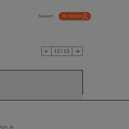
Support
Bli medlem
→
←
12 / 13
tan, är