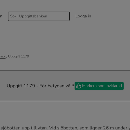
rn
Logga in
ryck
/ Uppgift 1179
Uppgift 1179 - För betygsnivå B
Markera som avklarad
 sjöbotten upp till ytan. Vid sjöbotten, som ligger 26 m under y