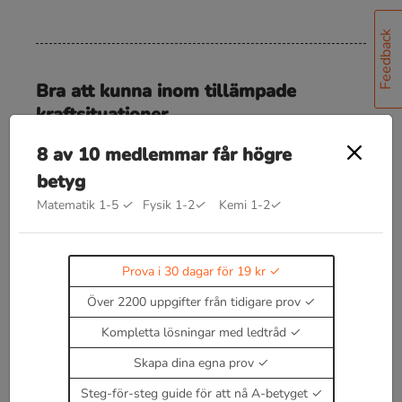
Feedback
Bra att kunna inom tillämpade
kraftsituationer
Tyngdkraft
8 av 10 medlemmar får högre
F
=
m
g
betyg
Friktionskraft vid rörelse
Matematik 1-5
✓
Fysik 1-2
✓
Kemi 1-2
✓
F
=
μ
N
Fjäderkraft
Prova i 30 dagar för 19 kr
F
=
k
x
Över 2200 uppgifter från tidigare prov
Gravitationskraft
Kompletta lösningar med ledtråd
F
=
G
m
M
r
2
Skapa dina egna prov
där r är avståndet mellan objekten.
Steg-för-steg guide för att nå A-betyget
Enbart medlemmar kan kommentera.
Prova i 30