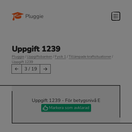
Pluggie
Uppgift 1239
Pluggie
/
Uppgiftsbanken
/
Fysik 1
/
Tillämpade kraftsituationer
/
Uppgift 1239
→
←
3 / 19
Uppgift 1239 - För betygsnivå E
Markera som avklarad