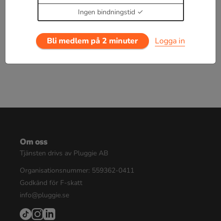
dagar för 19 kr.
Ingen bindningstid
Logga in
eller
Bli medlem nu
Bli medlem på 2 minuter
Logga in
Om oss
Tjänsten drivs av Pluggie AB
Organisationsnummer: 559362-0411
Godkänd för F-skatt
info@pluggie.se