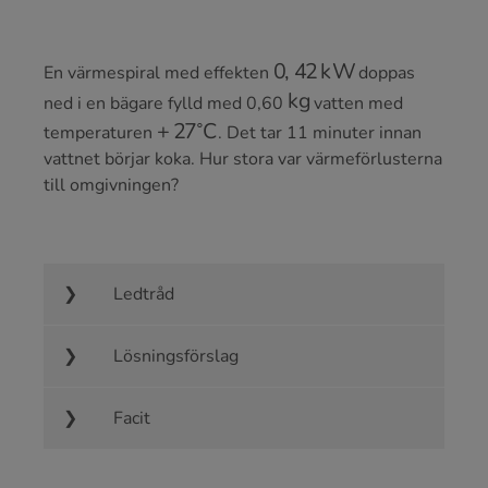
0
,
42
kW
En värmespiral med effekten
doppas
kg
ned i en bägare fylld med 0,60
vatten med
+
27
∘
C
temperaturen
. Det tar 11 minuter innan
vattnet börjar koka. Hur stora var värmeförlusterna
till omgivningen?
Ledtråd
Lösningsförslag
Facit