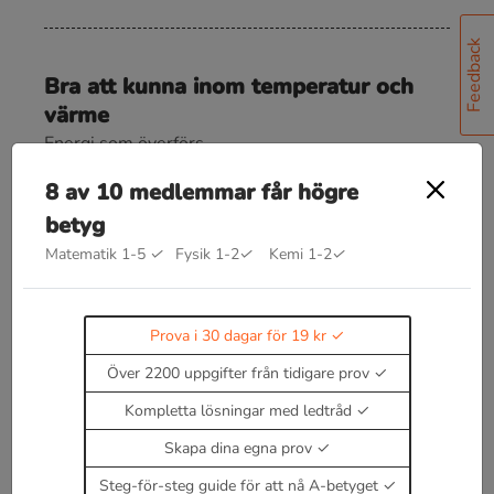
Feedback
Bra att kunna inom temperatur och
värme
Energi som överförs
E
=
c
m
Δ
T
8 av 10 medlemmar får högre
betyg
Stelning och smältning
E
=
c
s
⋅
m
Matematik 1-5
✓
Fysik 1-2
✓
Kemi 1-2
✓
Ångor och kondens
E
=
c
k
⋅
m
Prova i 30 dagar för 19 kr
Över 2200 uppgifter från tidigare prov
Allmäna gasformeln
p
V
=
N
k
T
Kompletta lösningar med ledtråd
Skapa dina egna prov
Steg-för-steg guide för att nå A-betyget