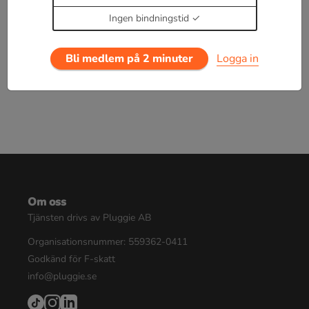
Enbart medlemmar kan kommentera.
Prova i 30
dagar för 19 kr.
Ingen bindningstid
Logga in
eller
Bli medlem nu
Bli medlem på 2 minuter
Logga in
Om oss
Tjänsten drivs av Pluggie AB
Organisationsnummer: 559362-0411
Godkänd för F-skatt
info@pluggie.se