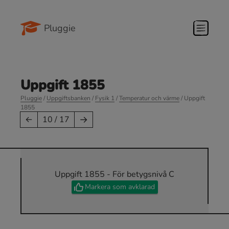
Pluggie
Uppgift 1855
Pluggie
/
Uppgiftsbanken
/
Fysik 1
/
Temperatur och värme
/ Uppgift
1855
→
←
10 / 17
Uppgift 1855 - För betygsnivå C
Markera som avklarad