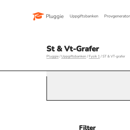
Pluggie
Uppgiftsbanken
Provgenerato
St & Vt-Grafer
Pluggie
/
Uppgiftsbanken
/
Fysik 1
/ ST & VT-grafer
Filter