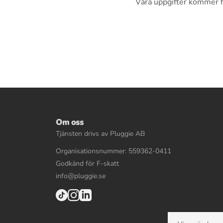
Våra uppgifter kommer fr
Om oss
Tjänsten drivs av Pluggie AB
Organisationsnummer: 559362-0411
Godkänd för F-skatt
info@pluggie.se