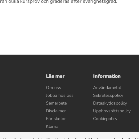
ån olika kursprov och graderas efter svårighetsgrad.
Läs mer
Information
Om oss
Användaravtal
Jobba hos oss
Sekretesspolicy
Samarbete
Dataskyddspolicy
Disclaimer
Upphovsrättspolicy
För skolor
Cookiepolicy
Klarna