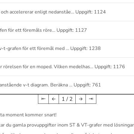
ila och accelererar enligt nedanståe… Uppgift: 1124
rafen för ett föremåls röre… Uppgift: 1127
 v-t-grafen för ett föremål med … Uppgift: 1238
r rörelsen för en moped. Vilken medelhas… Uppgift: 1176
edanstående v-t diagram. Beräkna … Uppgift: 761
1 / 2
⇤
←
→
⇥
detta moment kommer snart!
tar du gamla provuppgifter inom ST & VT-grafer med lösningar, 