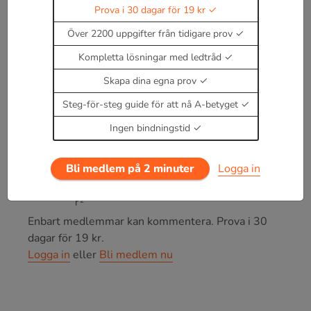
komposantuppdelningar av krafter
Prova i 30 dagar för 19 kr
Tyngdkraft
F
=
m
g
Över 2200 uppgifter från tidigare prov
Kompletta lösningar med ledtråd
Friktionskraft vid rörelse
F
=
μ
N
Skapa dina egna prov
Steg-för-steg guide för att nå A-betyget
Fjäderkraft
Ingen bindningstid
F
=
k
x
Gravitationskraft
Bli medlem på 2 minuter
Logga in
F
=
G
m
M
r
2
där r är avståndet mellan objekten.
Enbart medlemmar kan kommentera.
Prova i 30
dagar för 19 kr.
Logga in
eller
Bli medlem nu