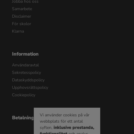
Jobba hos oss
Samarbete
Disclaimer
För skolor
Klarna
Information
Användaravtal
Sekretesspolicy
Dataskyddspolicy
Upphovsrättspolicy
Cookiepolicy
Vi använder cookies på vår
Betalningsalternativ
webbplats för ett antal
syften,
inklusive prestanda,
funktionalitet
och analys.