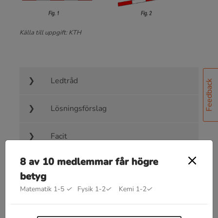
Källa till uppgift: KTH
Ledtråd
Feedback
Lösningsförslag
Facit
8 av 10 medlemmar får högre
betyg
Matematik 1-5
✓
Fysik 1-2
✓
Kemi 1-2
✓
Bra att kunna inom spännkrafter &