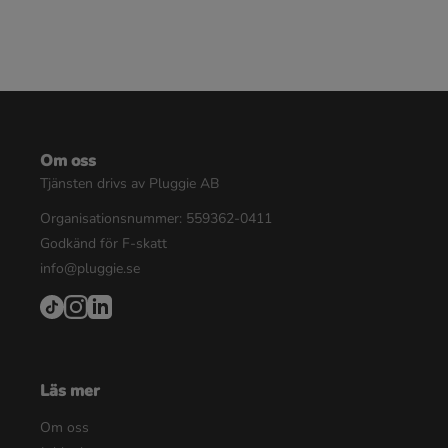
Om oss
Tjänsten drivs av Pluggie AB
Organisationsnummer: 559362-0411
Godkänd för F-skatt
info@pluggie.se
Läs mer
Om oss