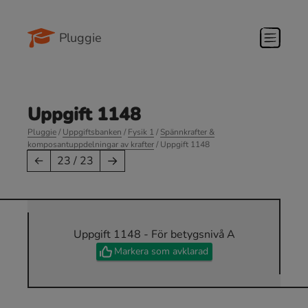
Pluggie
Uppgift 1148
Pluggie
/
Uppgiftsbanken
/
Fysik 1
/
Spännkrafter &
komposantuppdelningar av krafter
/ Uppgift 1148
→
←
23 / 23
Uppgift 1148 - För betygsnivå A
Markera som avklarad