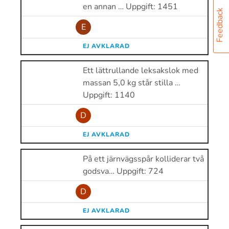
en annan … Uppgift: 1451
Feedback
E
EJ AVKLARAD
Ett lättrullande leksakslok med
massan 5,0 kg står stilla …
Uppgift: 1140
D
EJ AVKLARAD
På ett järnvägsspår kolliderar två
godsva… Uppgift: 724
D
EJ AVKLARAD