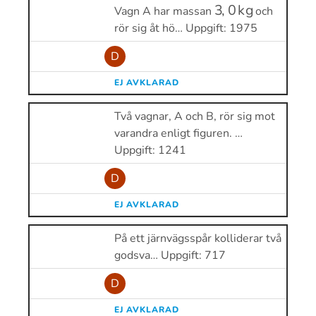
3
,
0
kg
Vagn A har massan
och
rör sig åt hö… Uppgift: 1975
D
EJ AVKLARAD
Två vagnar, A och B, rör sig mot
varandra enligt figuren. …
Uppgift: 1241
D
EJ AVKLARAD
På ett järnvägsspår kolliderar två
godsva… Uppgift: 717
D
EJ AVKLARAD