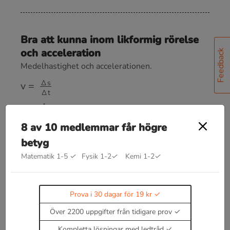
Bra att kunna inom likformig rörelse
och acceleration
Feedback
Medelhastighet och accelerationen.
v
=
Δ
s
Δ
t
a
=
Δ
v
Δ
t
8 av 10 medlemmar får högre
Momentana hastigheten och accelerationen.
betyg
v
=
d
s
d
t
Matematik 1-5
✓
Fysik 1-2
✓
Kemi 1-2
✓
a
=
d
v
d
t
För likformig rörelse gäller
Prova i 30 dagar för 19 kr
v
2
−
v
0
2
=
2
a
s
Över 2200 uppgifter från tidigare prov
v
=
v
0
+
a
t
Kompletta lösningar med ledtråd