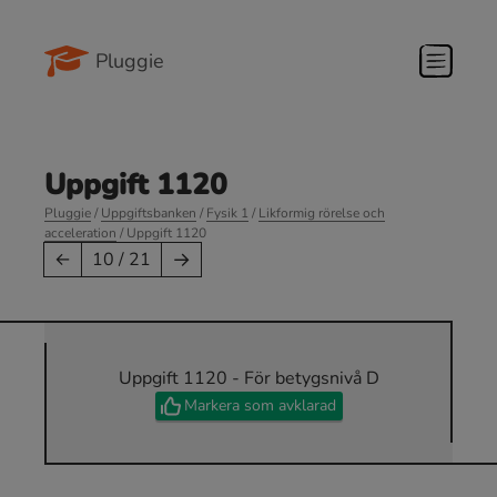
Pluggie
Uppgift 1120
Pluggie
/
Uppgiftsbanken
/
Fysik 1
/
Likformig rörelse och
acceleration
/ Uppgift 1120
→
←
10 / 21
Uppgift 1120 - För betygsnivå D
Markera som avklarad