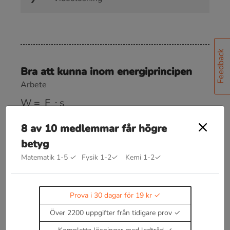
Feedback
Bra att kunna inom energiprincipen
Arbete
W
=
F
⋅
s
Rörelseenergi
8 av 10 medlemmar får högre
E
k
=
1
2
m
v
2
betyg
Matematik 1-5
✓
Fysik 1-2
✓
Kemi 1-2
✓
Lägesenergi
E
p
=
m
g
h
Prova i 30 dagar för 19 kr
Fjäderenergi (är en typ av potentiell energi)
E
f
=
1
2
k
x
2
Över 2200 uppgifter från tidigare prov