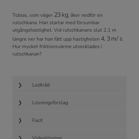
23
kg
Tobias, som väger
, åker nedför en
rutschkana. Han startar med försumbar
utgångshastighet. Vid rutschkanans slut 2,1 m
4
,
3
m
/
s
längre ner har han fàtt upp hastigheten
.
Hur mycket friktionsvärme utvecklades i
rutschkanan?
Ledtråd
Lösningsförslag
Facit
Videolösning