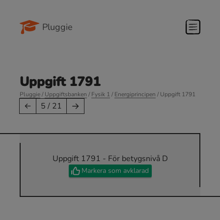
Pluggie
Uppgift 1791
Pluggie
/
Uppgiftsbanken
/
Fysik 1
/
Energiprincipen
/ Uppgift 1791
→
←
5 / 21
Uppgift 1791 - För betygsnivå D
Markera som avklarad