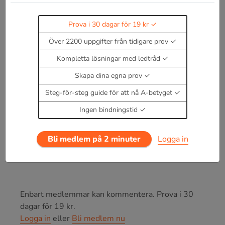
Rörelseenergi
E
k
=
1
2
m
v
2
Prova i 30 dagar för 19 kr
Över 2200 uppgifter från tidigare prov
Lägesenergi
Kompletta lösningar med ledtråd
E
p
=
m
g
h
Skapa dina egna prov
Fjäderenergi (är en typ av potentiell energi)
Steg-för-steg guide för att nå A-betyget
E
f
=
1
2
k
x
2
Ingen bindningstid
Effekt
P
=
F
⋅
v
Bli medlem på 2 minuter
Logga in
Enbart medlemmar kan kommentera.
Prova i 30
dagar för 19 kr.
Logga in
eller
Bli medlem nu