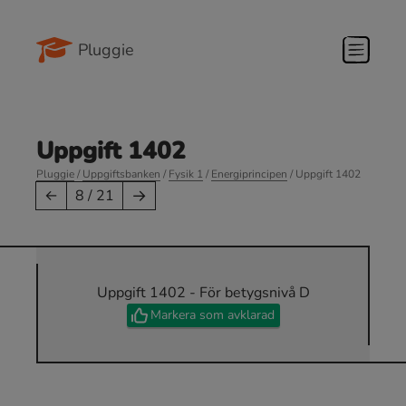
Pluggie
Uppgift 1402
Pluggie
/
Uppgiftsbanken
/
Fysik 1
/
Energiprincipen
/ Uppgift 1402
→
←
8 / 21
Uppgift 1402 - För betygsnivå D
Markera som avklarad