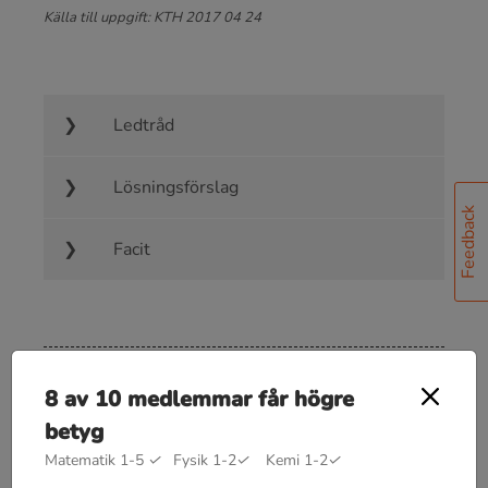
Källa till uppgift: KTH 2017 04 24
Ledtråd
Lösningsförslag
Feedback
Facit
8 av 10 medlemmar får högre
Bra att kunna inom energiprincipen
betyg
Arbete
W
=
F
⋅
s
Matematik 1-5
✓
Fysik 1-2
✓
Kemi 1-2
✓