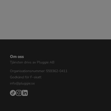
Om oss
Tjänsten drivs av Pluggie AB
Organisationsnummer: 559362-0411
Godkänd för F-skatt
info@pluggie.se