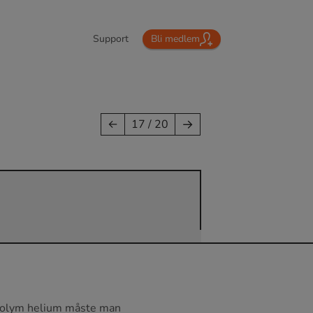
Support
Bli medlem
→
←
17 / 20
r volym helium måste man