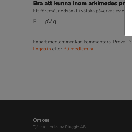
Bra att kunna inom arkimedes princ
Ett föremål nedsänkt i vätska påverkas av en u
F
=
ρ
V
g
Enbart medlemmar kan kommentera.
Prova i 3
Logga in
eller
Bli medlem nu
Om oss
Tjänsten drivs av Pluggie AB