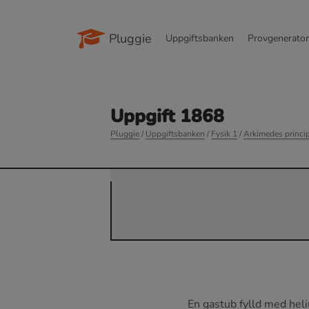
Pluggie
Uppgiftsbanken
Provgenerato
Uppgift 1868
Pluggie
/
Uppgiftsbanken
/
Fysik 1
/
Arkimedes princi
En gastub fylld med hel