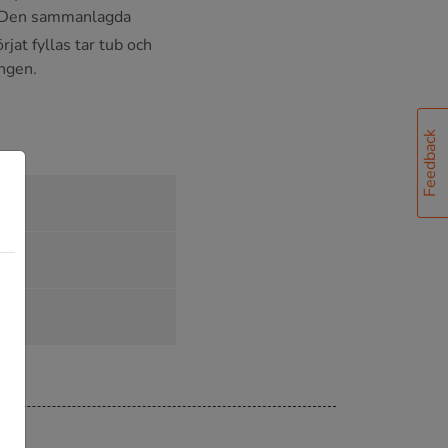
en? Den sammanlagda
rjat fyllas tar tub och
ongen.
Feedback