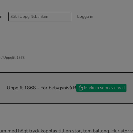
rn
Logga in
p
/ Uppgift 1868
Uppgift 1868 - För betygsnivå B
Markera som avklarad
ium med högt tryck kopplas till en stor, tom ballong. Hur sto