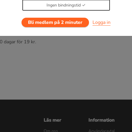
ip
Ingen bindningstid
ppåtriktad kraft, som är lika stor som tyngden av den undanträ
Bli medlem på 2 minuter
Logga in
0 dagar för 19 kr.
Läs mer
Information
Om oss
Användaravtal