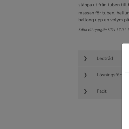
släppa ut från tuben til
massan för tuben, heli
ballong upp en volym på 
Källa till uppgift: KTH 17 01 
Ledtråd
Lösningsförsla
Facit