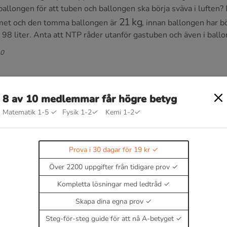
l ballongen för att tuben och ballongen ska börja sväva i luft
21
kg
umet och den tomma ballongen är
, innan ballongen har bö
98 liter. Anta att NTP råder utanför gastuben och även i ball
10
8 av 10 medlemmar får högre betyg
Matematik 1-5
✓
Fysik 1-2
✓
Kemi 1-2
✓
g
Prova i 30 dagar för 19 kr
Över 2200 uppgifter från tidigare prov
Kompletta lösningar med ledtråd
Skapa dina egna prov
Steg-för-steg guide för att nå A-betyget