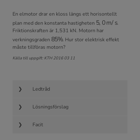
En elmotor drar en kloss längs ett horisontellt
5
,
0
m
/
s
plan med den konstanta hastigheten
.
Friktionskraften är 1,531 kN. Motorn har
85
%
verkningsgraden
. Hur stor elektrisk effekt
måste tillföras motorn?
Källa till uppgift: KTH 2016 03 11
Ledtråd
Lösningsförslag
Facit