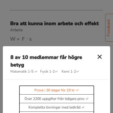
Feedback
Bra att kunna inom arbete och effekt
Arbete
W
=
F
⋅
s
Rörelseenergi
E
k
=
1
2
m
v
2
8 av 10 medlemmar får högre
betyg
Lägesenergi
Matematik 1-5
✓
Fysik 1-2
✓
Kemi 1-2
✓
E
p
=
m
g
h
Fjäderenergi (är en typ av potentiell energi)
Prova i 30 dagar för 19 kr
E
f
=
1
2
k
x
2
Över 2200 uppgifter från tidigare prov
Effekt
Kompletta lösningar med ledtråd
P
=
F
⋅
v