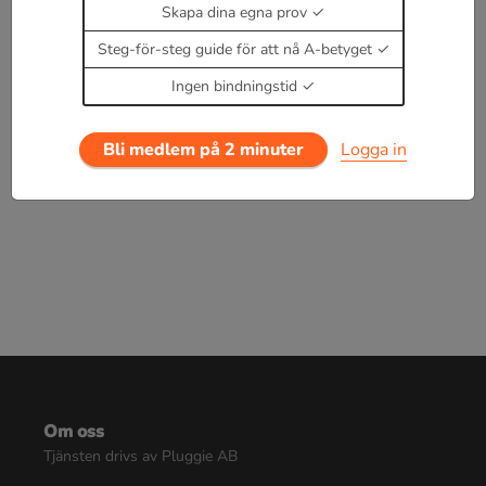
Skapa dina egna prov
Steg-för-steg guide för att nå A-betyget
Ingen bindningstid
Enbart medlemmar kan kommentera.
Prova i 30
dagar för 19 kr.
Bli medlem på 2 minuter
Logga in
Logga in
eller
Bli medlem nu
Om oss
Tjänsten drivs av Pluggie AB