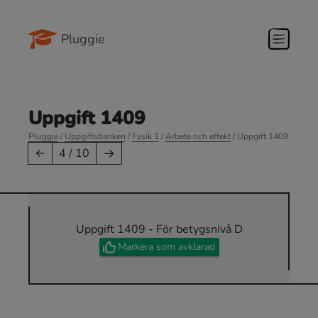
Pluggie
Uppgift 1409
Pluggie
/
Uppgiftsbanken
/
Fysik 1
/
Arbete och effekt
/ Uppgift 1409
→
←
4 / 10
Uppgift 1409 - För betygsnivå D
Markera som avklarad