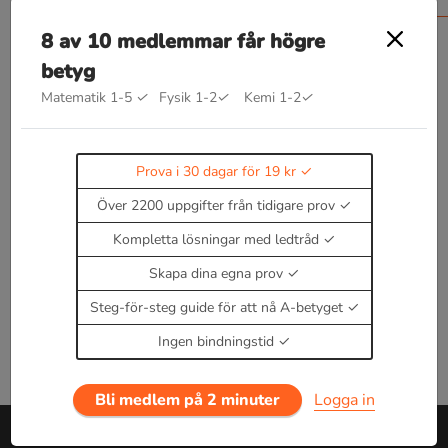
8 av 10 medlemmar får högre
betyg
Matematik 1-5
✓
Fysik 1-2
✓
Kemi 1-2
✓
Bra att kunna inom förbränning
Kommer snart!
Prova i 30 dagar för 19 kr
Enbart medlemmar kan kommentera.
Prova i 30
Över 2200 uppgifter från tidigare prov
dagar för 19 kr.
Logga in
eller
Bli medlem nu
Kompletta lösningar med ledtråd
Skapa dina egna prov
Steg-för-steg guide för att nå A-betyget
Ingen bindningstid
Bli medlem på 2 minuter
Logga in