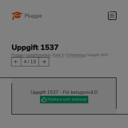
Pluggie
Uppgift 1537
Pluggie
/
Uppgiftsbanken
/
Kemi 2
/
Förbränning
/ Uppgift 1537
→
←
4 / 13
Uppgift 1537 - För betygsnivå D
Markera som avklarad