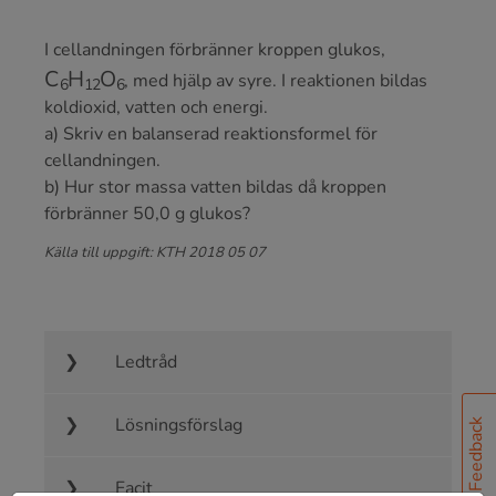
I cellandningen förbränner kroppen glukos,
C
6
H
12
O
6
, med hjälp av syre. I reaktionen bildas
koldioxid, vatten och energi.
a) Skriv en balanserad reaktionsformel för
cellandningen.
b) Hur stor massa vatten bildas då kroppen
förbränner 50,0 g glukos?
Källa till uppgift: KTH 2018 05 07
Ledtråd
Lösningsförslag
Feedback
Facit