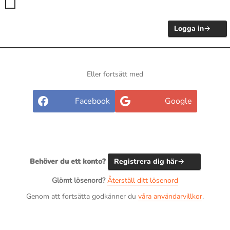
Logga in
Eller fortsätt med
Facebook
Google
Behöver du ett konto?
Registrera dig här
Glömt lösenord?
Återställ ditt lösenord
Genom att fortsätta godkänner du
våra användarvillkor
.