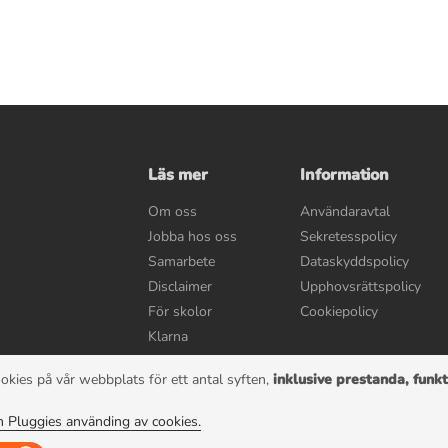
Läs mer
Information
Om oss
Användaravtal
Jobba hos oss
Sekretesspolicy
Samarbete
Dataskyddspolicy
Disclaimer
Upphovsrättspolicy
För skolor
Cookiepolicy
Klarna
okies på vår webbplats för ett antal syften,
inklusive prestanda, funkt
© 2022 Pluggie AB | Alla rättigheter reserverad
 Pluggies använding av cookies.