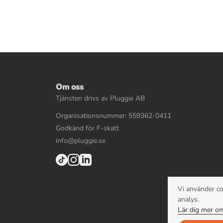
Om oss
Tjänsten drivs av Pluggie AB
Organisationsnummer: 559362-0411
Godkänd för F-skatt
info@pluggie.se
Vi använder co
analys.
Lär dig mer om