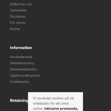
Jobba hos oss
Samarbete
Disclaimer
För skolor
Klarna
Information
Användaravtal
Sekretesspolicy
Dataskyddspolicy
Upphovsrättspolicy
Cookiepolicy
Vi använder cookies på vår
Betalningsalternativ
webbplats för ett antal
syften,
inklusive prestanda,