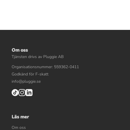
Om oss
Tjänsten drivs av Pluggie AB
Organisationsnummer: 559362-0411
Godkänd för F-skatt
info@pluggie.se
Läs mer
Om oss