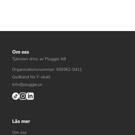
Om oss
Tjänsten drivs av Pluggie AB
Organisationsnummer: 559362-0411
Godkänd för F-skatt
info@pluggie.se
Läs mer
Om oss