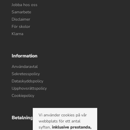
Jobba hos oss
Samarbete
Disclaimer
För skolor
Klarna
Information
Användaravtal
Sekretesspolicy
Dataskyddspolicy
Upphovsrättspolicy
Cookiepolicy
Vi använder cookies på vår
Betalningsalternativ
webbplats för ett antal
syften,
inklusive prestanda,