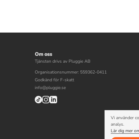
Om oss
Tjänsten drivs av Pluggie AB
Organisationsnummer: 559362-0411
Godkänd för F-skatt
info@pluggie.se
Vi använder co
analys.
Lär dig mer om