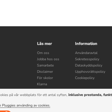
Läs mer
Information
Om oss
Användaravtal
Jobba hos oss
Sekretesspolicy
Samarbete
Dataskyddspolicy
Disclaimer
Upphovsrättspolicy
För skolor
Cookiepolicy
Klarna
okies på vår webbplats för ett antal syften,
inklusive prestanda, funkt
© 2022 Pluggie AB | Alla rättigheter reserverad
 Pluggies använding av cookies.