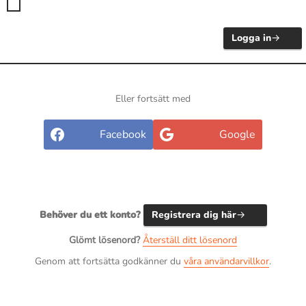
Logga in
Eller fortsätt med
Facebook
Google
Behöver du ett konto?
Registrera dig här
Glömt lösenord?
Återställ ditt lösenord
Genom att fortsätta godkänner du
våra användarvillkor
.